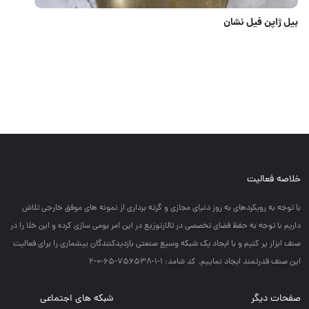
شارژی تک باطری ادون
خلاصه فعالیت
با توجه به رويكردهاي به روز دنياي مجازي و گرته برداري از نمونه هاي موفق خارجي تلاش
داريم با توجه به حفظ فضاي تخصصي در تالارتوزيع در اين امر بومي سازي كرده و اين خلا را در
صنف ابزار پر كنيم و با ايجاد يك شبكه وسيع صنعتي بازديدكنندگان بيشماري را براي فعاليت
اين صنف قدرتمند ايجاد نماييم. کد شامد: 1-1-756538-65-0-2
صفحات دیگر
شبکه های اجتماعی