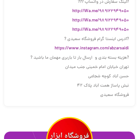
?لينك سفارش در واتساپ ???
http://Wa.me/989122949050
http://Wa.me/989122949050
http://Wa.me/989122949050
?آدرس اینستا گرام فروشگاه سعیدی ?
https://www.instagram.com/abzarsaidi
?هزینه بسته بندی و ارسال بار تا باربری مهمان ما باشید ?
تهران خیابان امام خمینی جنب میدان
حسن آباد کوچه شجاعی
نبش پاساژ همت آباد پلاک ۴۲
فروشگاه سعیدی‌