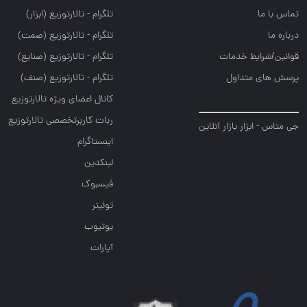
تماس با ما
تلگرام - تالارتوزيع (ابزار)
درباره ما
تلگرام - تالارتوزيع (صمت)
قوانین/شرایط خدمات
تلگرام - تالارتوزيع (صنايع)
پرسش های متداول
تلگرام - تالارتوزیع (صنف)
کانال اعضای ویژه تالارتوزیع
ربات کاربرتخصصی تالارتوزیع
جی متاس - ابزار بازار آنلاین
اینستاگرام
لینکدین
فیسبوک
توئیتر
یوتیوب
آپارات