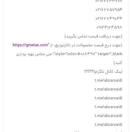
۰۲۱۶۶۷۴۳۶۰۶
۰۲۱۶۶۷۵۷۹۵۴
۰۲۱۶۶۷۴۹۰۴۴
09124164598
(جهت دریافت قیمت تماس بگیرید)
(جهت درج قیمت محصولات در تالارتوزیع، از
https://gmetas.com"
style="color:#008497" target="_blank">جی متاس بهره برداری
کنید)
لینک كانال تلگرام??????
t.me/abzarsaidi
t.me/abzarsaidi
t.me/abzarsaidi
t.me/abzarsaidi
t.me/abzarsaidi
t.me/abzarsaidi