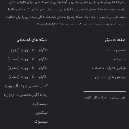
با توجه به رويكردهاي به روز دنياي مجازي و گرته برداري از نمونه هاي موفق خارجي تلاش
داريم با توجه به حفظ فضاي تخصصي در تالارتوزيع در اين امر بومي سازي كرده و اين خلا را در
صنف ابزار پر كنيم و با ايجاد يك شبكه وسيع صنعتي بازديدكنندگان بيشماري را براي فعاليت
اين صنف قدرتمند ايجاد نماييم. کد شامد: 1-1-756538-65-0-2
صفحات دیگر
شبکه های اجتماعی
تماس با ما
تلگرام - تالارتوزيع (ابزار)
درباره ما
تلگرام - تالارتوزيع (صمت)
قوانین/شرایط خدمات
تلگرام - تالارتوزيع (صنايع)
پرسش های متداول
تلگرام - تالارتوزیع (صنف)
کانال اعضای ویژه تالارتوزیع
ربات کاربرتخصصی تالارتوزیع
جی متاس - ابزار بازار آنلاین
اینستاگرام
لینکدین
فیسبوک