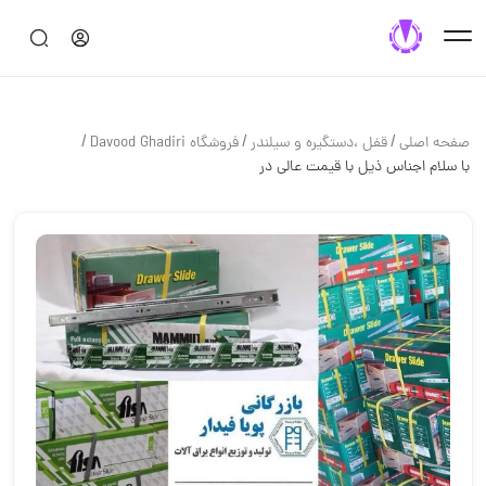
/
/
/
صفحه اصلی
قفل ،دستگيره و سيلندر
فروشگاه Davood Ghadiri
با سلام اجناس ذیل با قیمت عالی در