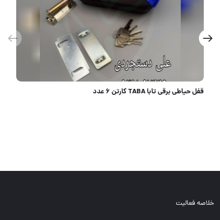
#لوازم#ایمنی#خودرو #قفل#فرمان# کلید سولکسی#۴کلید کامل برنج برند معتبر سولکس#ضد سرقت #ضد اسید# جنس فو
خلاصه فعالیت