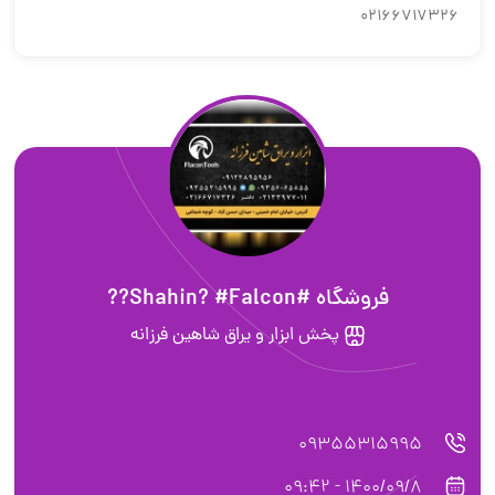
02166717326
فروشگاه #Shahin? #Falcon??
پخش ابزار و یراق شاهین فرزانه
09355315995
1400/09/8 - 09:42