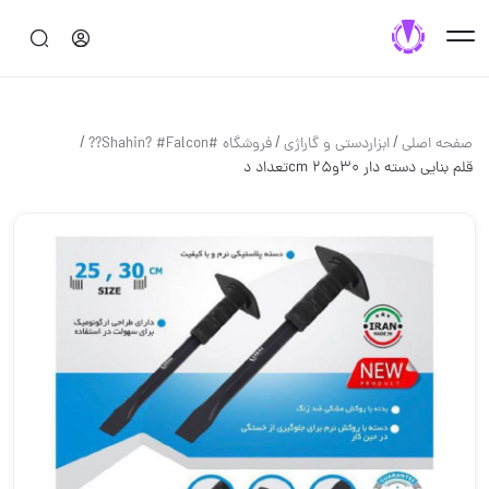
/
/
/
صفحه اصلی
ابزاردستی و گاراژی
فروشگاه #Shahin? #Falcon??
قلم بنایی دسته دار ۳۰و۲۵ cmتعداد د