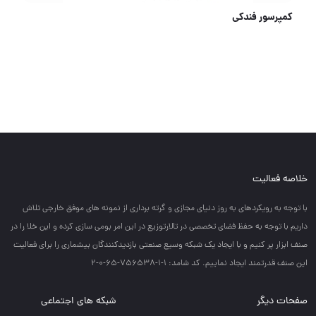
کمپرسور فندکی
خلاصه فعالیت
با توجه به رويكردهاي به روز دنياي مجازي و گرته برداري از نمونه هاي موفق خارجي تلاش
داريم با توجه به حفظ فضاي تخصصي در تالارتوزيع در اين امر بومي سازي كرده و اين خلا را در
صنف ابزار پر كنيم و با ايجاد يك شبكه وسيع صنعتي بازديدكنندگان بيشماري را براي فعاليت
اين صنف قدرتمند ايجاد نماييم. کد شامد: 1-1-756538-65-0-2
صفحات دیگر
شبکه های اجتماعی