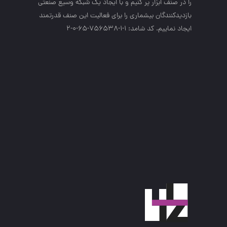
را در صنف ابزار پر كنيم و با ايجاد يك شبكه وسيع صنعتي
بازديدكنندگان بيشماري را براي فعاليت اين صنف قدرتمند
ايجاد نماييم. کد شامد: 1-1-756538-65-0-2