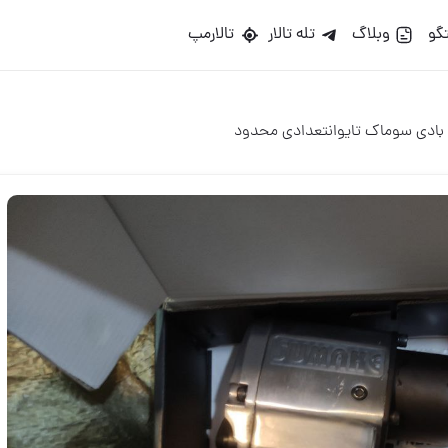
گو
وبلاگ
تله تالار
تالارمپ
ادی سوماک تایوانتعدادی محدود