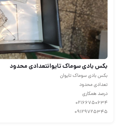
بکس بادی سوماک تایوانتعدادی محدود
بکس بادی سوماک تایوان
تعدادی محدود
درصد همکاری
02166750634
09129725345