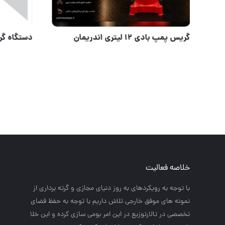
ميخ نوارى ويستا
گریس پمپ بادی ۱۲ ل
خلاصه فعالیت
با توجه به رويكردهاي به روز دنياي مجازي و گرته برداري از
نمونه هاي موفق خارجي تلاش داريم با توجه به حفظ فضاي
تخصصي در تالارتوزيع در اين امر بومي سازي كرده و اين خلا