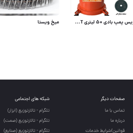
یتری اندریمان
صفحات دیگر
شبکه های اجتماعی
تماس با ما
تلگرام - تالارتوزيع (ابزار)
درباره ما
تلگرام - تالارتوزيع (صمت)
قوانین/شرایط خدمات
تلگرام - تالارتوزيع (صنايع)