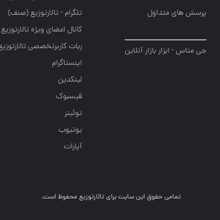
پرسش های متداول
تلگرام - تالارتوزیع (صنف)
کانال اعضای ویژه تالارتوزیع
ربات کاربرتخصصی تالارتوزیع
جی متاس - ابزار بازار آنلاین
اینستاگرام
لینکدین
فیسبوک
توئیتر
یوتیوب
آپارات
تمامی حقوق این سایت برای تالارتوزیع محفوظ است.