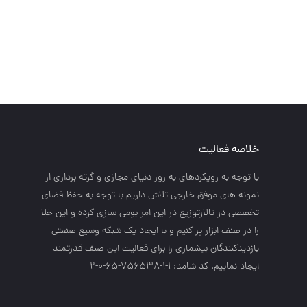
خلاصه فعالیت
با توجه به رويكردهاي به روز دنياي مجازي و گرته برداري از
نمونه هاي موفق خارجي تلاش داريم با توجه به حفظ فضاي
تخصصي در تالارتوزيع در اين امر بومي سازي كرده و اين خلا
را در صنف ابزار پر كنيم و با ايجاد يك شبكه وسيع صنعتي
بازديدكنندگان بيشماري را براي فعاليت اين صنف قدرتمند
ايجاد نماييم. کد شامد: 1-1-756538-65-0-2