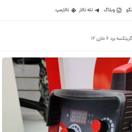
گو
وبلاگ
تله تالار
تالارمپ