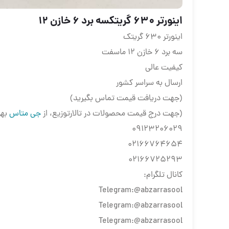
اینورتر ۶۳۰ گریتکسه برد ۶ خازن ۱۲
اینورتر ۶۳۰ گریتک
سه برد ۶ خازن ۱۲ ماسفت
کیفیت عالی
ارسال به سراسر کشور
(جهت دریافت قیمت تماس بگیرید)
(جهت درج قیمت محصولات در تالارتوزیع، از
جی متاس
بهر
09123206029
02166764654
02166725293
کانال تلگرام:
Telegram:@abzarrasool
Telegram:@abzarrasool
Telegram:@abzarrasool