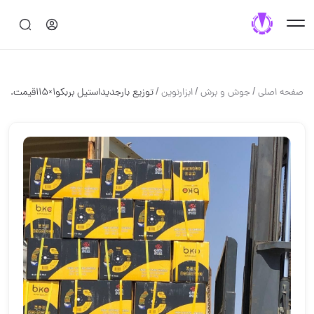
/
/
/
صفحه اصلی
جوش و برش
ابزارنوین
توزیع بارجدیداستیل بربکو۱×۱۱۵قیمت.