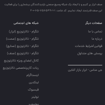
صنف ابزار پر كنيم و با ايجاد يك شبكه وسيع صنعتي بازديدكنندگان بيشماري را براي فعاليت
اين صنف قدرتمند ايجاد نماييم. کد شامد: 1-1-756538-65-0-2
صفحات دیگر
شبکه های اجتماعی
تماس با ما
تلگرام - تالارتوزيع (ابزار)
درباره ما
تلگرام - تالارتوزيع (صمت)
قوانین/شرایط خدمات
تلگرام - تالارتوزيع (صنايع)
پرسش های متداول
تلگرام - تالارتوزیع (صنف)
کانال اعضای ویژه تالارتوزیع
ربات کاربرتخصصی تالارتوزیع
جی متاس - ابزار بازار آنلاین
اینستاگرام
لینکدین
فیسبوک
توئیتر
یوتیوب