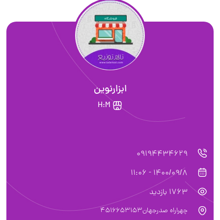
ابزارنوین
H:M
09194434629
1400/09/8 - 11:06
1763 بازدید
چهراراه صدرجهان4516653153