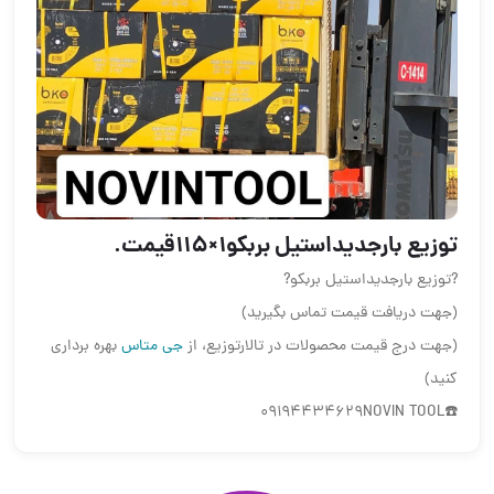
توزیع بارجدیداستیل بربکو۱×۱۱۵قیمت.
?توزیع بارجدیداستیل بربکو?
(جهت دریافت قیمت تماس بگیرید)
(جهت درج قیمت محصولات در تالارتوزیع، از
جی متاس
بهره برداری
کنید)
☎️09194434629NOVIN TOOL