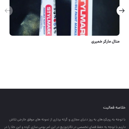
متال مارکر خمیری
خلاصه فعالیت
با توجه به رويكردهاي به روز دنياي مجازي و گرته برداري از نمونه هاي موفق خارجي تلاش
داريم با توجه به حفظ فضاي تخصصي در تالارتوزيع در اين امر بومي سازي كرده و اين خلا را در