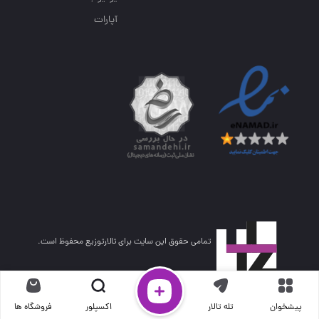
آپارات
تمامی حقوق این سایت برای تالارتوزیع محفوظ است.
پیشخوان
تله تالار
اکسپلور
فروشگاه ها