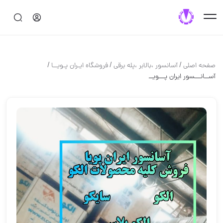
/
/
/
صفحه اصلی
آسانسور ،بالابر ،پله برقي
فروشگاه ایـران پـویــا
آســانـــسور ایران پـــویــ