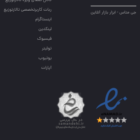
کانال اعضای ویژه تالارتوزیع
ربات کاربرتخصصی تالارتوزیع
جی متاس - ابزار بازار آنلاین
اینستاگرام
لینکدین
فیسبوک
توئیتر
یوتیوب
آپارات