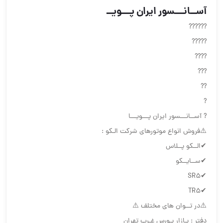
آســانـــسور ایران پـــویــ
??????
?????
????
???
??
?
? آســانـــسور ایران پـــویـــا
⚠️فروش انواع موتورهای شرکت الـکو :
✔الــکو پــلاس
✔ســایــکو
✔SR5
✔TR5
⚠️در تــوان های مختلف ⚠️
دفتر : بـازار بـورس غـرب تهران