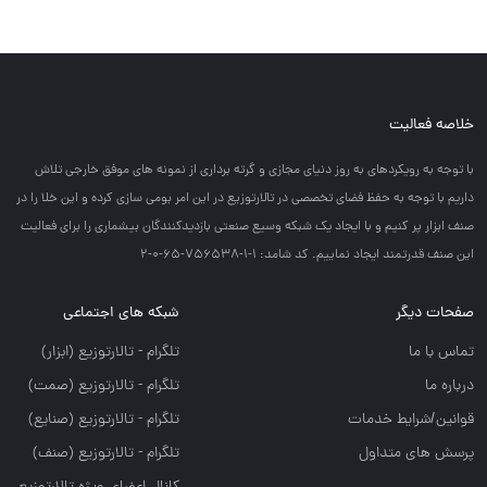
خلاصه فعالیت
با توجه به رويكردهاي به روز دنياي مجازي و گرته برداري از نمونه هاي موفق خارجي تلاش
داريم با توجه به حفظ فضاي تخصصي در تالارتوزيع در اين امر بومي سازي كرده و اين خلا را در
صنف ابزار پر كنيم و با ايجاد يك شبكه وسيع صنعتي بازديدكنندگان بيشماري را براي فعاليت
اين صنف قدرتمند ايجاد نماييم. کد شامد: 1-1-756538-65-0-2
صفحات دیگر
شبکه های اجتماعی
تماس با ما
تلگرام - تالارتوزيع (ابزار)
درباره ما
تلگرام - تالارتوزيع (صمت)
قوانین/شرایط خدمات
تلگرام - تالارتوزيع (صنايع)
پرسش های متداول
تلگرام - تالارتوزیع (صنف)