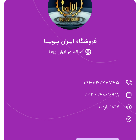
فروشگاه ایـران پـویــا
آسانسور ایران پویا
09363264745
1400/09/8 - 11:12
1712 بازدید