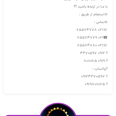
با مـا در ارتباط باشید ??
❇️استعلام از طریق :
❇️تماس :
☏021 65574778
☎021 65574779
☏021 65574780
? 0912 4470597
? 0919 8010165
?واتساپ :
? 09124470597
? 09198010165