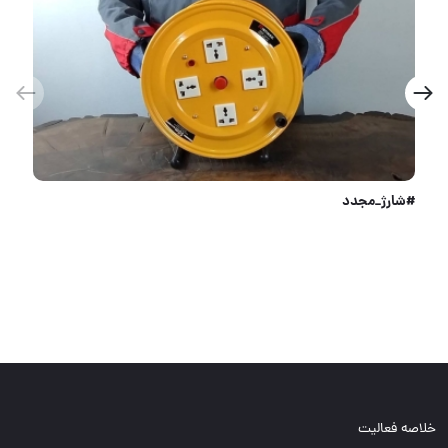
تفنگ میخکوب عصایی ردهیت
خلاصه فعالیت