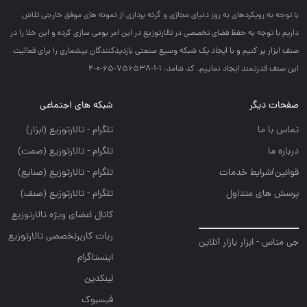
با توجه به رويكردهاي به روز دنياي مجازي و گرته برداري از نمونه هاي موفق خارجي تلاش
داريم با توجه به حفظ فضاي تخصصي در تالارتوزيع در اين امر بومي سازي كرده و اين خلا را در
صنف ابزار پر كنيم و با ايجاد يك شبكه وسيع صنعتي بازديدكنندگان بيشماري را براي فعاليت
اين صنف قدرتمند ايجاد نماييم. کد شامد: 1-1-756538-65-0-2
صفحات دیگر
شبکه های اجتماعی
تماس با ما
تلگرام - تالارتوزيع (ابزار)
درباره ما
تلگرام - تالارتوزيع (صمت)
قوانین/شرایط خدمات
تلگرام - تالارتوزيع (صنايع)
پرسش های متداول
تلگرام - تالارتوزیع (صنف)
کانال اعضای ویژه تالارتوزیع
ربات کاربرتخصصی تالارتوزیع
جی متاس - ابزار بازار آنلاین
اینستاگرام
لینکدین
فیسبوک