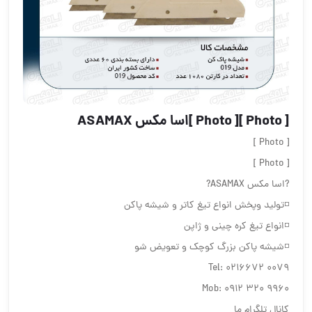
[ Photo ][ Photo ]اسا مکس ASAMAX
[ Photo ]
[ Photo ]
?اسا مکس ASAMAX?
◽️تولید وپخش انواع تیغ کاتر و شیشه پاکن
◽️انواع تیغ کره چینی و ژاپن
◽️شیشه پاکن بزرگ کوچک و تعویض شو
Tel: 0216672 0079
Mob: 0912 320 9960
کانال تلگرام ما