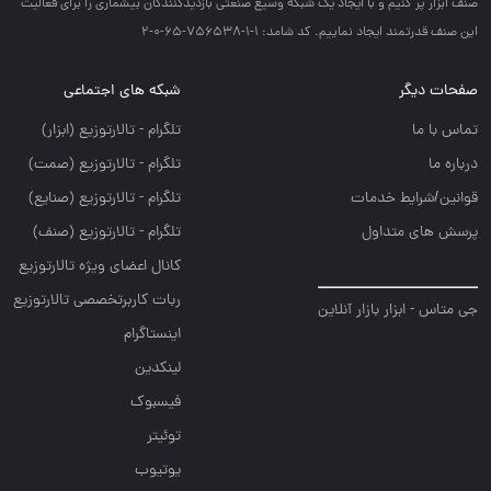
صنف ابزار پر كنيم و با ايجاد يك شبكه وسيع صنعتي بازديدكنندگان بيشماري را براي فعاليت
اين صنف قدرتمند ايجاد نماييم. کد شامد: 1-1-756538-65-0-2
صفحات دیگر
شبکه های اجتماعی
تماس با ما
تلگرام - تالارتوزيع (ابزار)
درباره ما
تلگرام - تالارتوزيع (صمت)
قوانین/شرایط خدمات
تلگرام - تالارتوزيع (صنايع)
پرسش های متداول
تلگرام - تالارتوزیع (صنف)
کانال اعضای ویژه تالارتوزیع
ربات کاربرتخصصی تالارتوزیع
جی متاس - ابزار بازار آنلاین
اینستاگرام
لینکدین
فیسبوک
توئیتر
یوتیوب