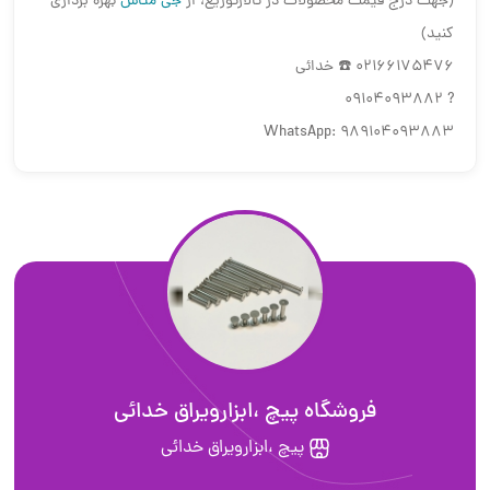
(جهت درج قیمت محصولات در تالارتوزیع، از
جی متاس
بهره برداری
کنید)
‎☎️ 02166175476 خدائى
? 09104093882
WhatsApp: 989104093883
فروشگاه پيچ ،ابزارويراق خدائى
پيچ ،ابزارويراق خدائى