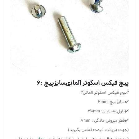
پيچ فيكس اسكوتر آلمانى️سايزپيچ :6
?پيچ فيكس اسكوتر آلمانى?
✔️سايزپيچ :6mm
✔️طول همبندى: 30mm
✔️قطر بیرونی مادگی : 8mm
(جهت دریافت قیمت تماس بگیرید)