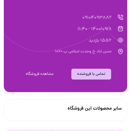
09104093882
1400/09/8 - 11:40
1556 بازدید
حسن اباد خ وحدت اسلامى پ ١٠٦٠
تماس با فروشنده
مشاهده فروشگاه
سایر محصولات این فروشگاه