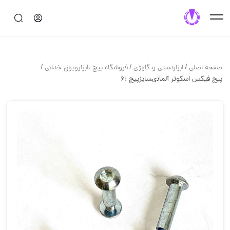
/
/
/
صفحه اصلی
ابزاردستی و گاراژی
فروشگاه پيچ ،ابزارويراق خدائى
پيچ فيكس اسكوتر آلمانى️سايزپيچ :6