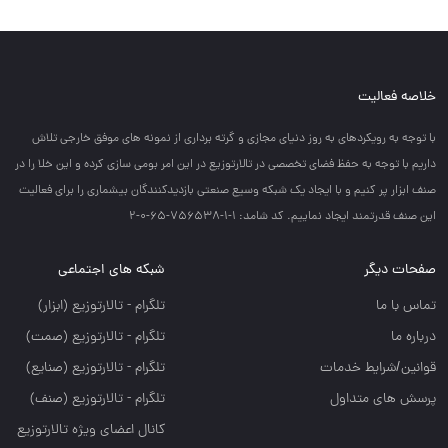
خلاصه فعالیت
با توجه به رويكردهاي به روز دنياي مجازي و گرته برداري از نمونه هاي موفق خارجي تلاش
داريم با توجه به حفظ فضاي تخصصي در تالارتوزيع در اين امر بومي سازي كرده و اين خلا را در
صنف ابزار پر كنيم و با ايجاد يك شبكه وسيع صنعتي بازديدكنندگان بيشماري را براي فعاليت
اين صنف قدرتمند ايجاد نماييم. کد شامد: 1-1-756538-65-0-2
صفحات دیگر
شبکه های اجتماعی
تماس با ما
تلگرام - تالارتوزيع (ابزار)
درباره ما
تلگرام - تالارتوزيع (صمت)
قوانین/شرایط خدمات
تلگرام - تالارتوزيع (صنايع)
پرسش های متداول
تلگرام - تالارتوزیع (صنف)
کانال اعضای ویژه تالارتوزیع