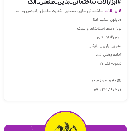
#ابزارآلات ساختمانی_بنایی_صنعتی_الک
#ابزارآلات
ساختمانی_بنایی_صنعتی_الکترود_مفتول_رابیتس و.........
?نایلون سفید اعلا
لوله وسط استاندارد و سبک
عرض2تا8متری
تحویل باربری رایگان
آماده پخش شد
تسویه نقد ??
☎02166661840
?09122379070