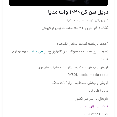
دریل بتن کن 1020 وات مدیا
دریل بتن کن 1020 وات مدیا
?15ماه گارانتی و 60 ماه خدمات پس از فروش
(جهت دریافت قیمت تماس بگیرید)
(جهت درج قیمت محصولات در تالارتوزیع، از
جی متاس
بهره برداری
کنید)
فروش و پخش مستقیم ابزار آلات مدیا و دایسون
DYSON tools, media tools
فروش و پخش مستقیم ابزار آلات جتک
Jetech tools
?ارسال به سراسر کشور
#پخش_ابزار_شمس
?09127384216