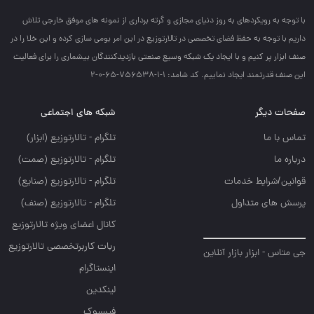
با توجه به رويكردهاي به روز دنياي مجازي و گرته برداري از نمونه هاي موفق خارجي تلاش
داريم با توجه به حفظ فضاي تخصصي در تالارتوزيع در اين امر بومي سازي كرده و اين خلا را در
صنف ابزار پر كنيم و با ايجاد يك شبكه وسيع صنعتي بازديدكنندگان بيشماري را براي فعاليت
اين صنف قدرتمند ايجاد نماييم. کد شامد: 1-1-756538-65-0-2
صفحات دیگر
شبکه های اجتماعی
تماس با ما
تلگرام - تالارتوزيع (ابزار)
درباره ما
تلگرام - تالارتوزيع (صمت)
قوانین/شرایط خدمات
تلگرام - تالارتوزيع (صنايع)
پرسش های متداول
تلگرام - تالارتوزیع (صنف)
کانال اعضای ویژه تالارتوزیع
ربات کاربرتخصصی تالارتوزیع
جی متاس - ابزار بازار آنلاین
اینستاگرام
لینکدین
فیسبوک