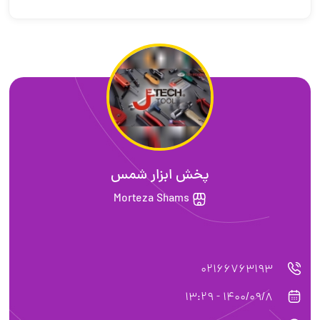
پخش ابزار شمس
Morteza Shams
02166763193
1400/09/8 - 13:29