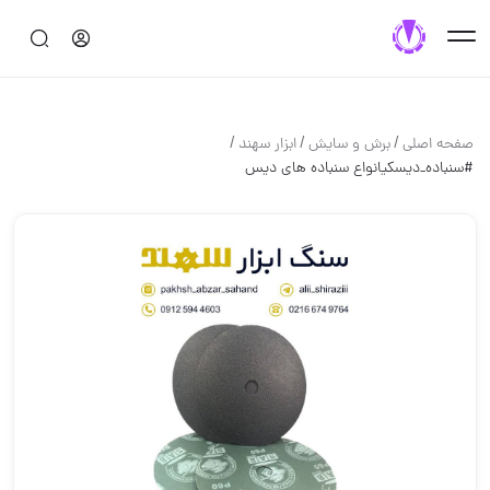
/
/
/
صفحه اصلی
برش و سايش
ابزار سهند
#سنباده_دیسکی️انواع سنباده های دیس