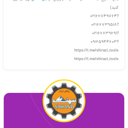
کنید)
?02166749764
?02166739518
?02166739691
?09125944603
https://t.me/shirazi_tools
https://t.me/shirazi_tools