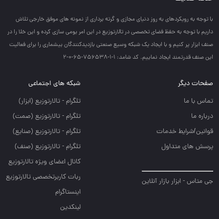
با توجه به رويكردهاي به روز دنياي مجازي و گرته برداري از نمونه هاي موفق خارجي تلاش
داريم با توجه به حفظ فضاي تخصصي در تالارتوزيع در اين امر بومي سازي كرده و اين خلا را در
صنف ابزار پر كنيم و با ايجاد يك شبكه وسيع صنعتي بازديدكنندگان بيشماري را براي فعاليت
اين صنف قدرتمند ايجاد نماييم. کد شامد: 1-1-756538-65-0-2
صفحات دیگر
شبکه های اجتماعی
تماس با ما
تلگرام - تالارتوزيع (ابزار)
درباره ما
تلگرام - تالارتوزيع (صمت)
قوانین/شرایط خدمات
تلگرام - تالارتوزيع (صنايع)
پرسش های متداول
تلگرام - تالارتوزیع (صنف)
کانال اعضای ویژه تالارتوزیع
ربات کاربرتخصصی تالارتوزیع
جی متاس - ابزار بازار آنلاین
اینستاگرام
لینکدین