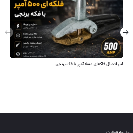
🪛جادوی ابزار
خلاصه فعالیت