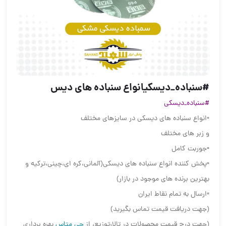
#سنباده_دیسکی️انواع سنباده های دیس
#سنباده_دیسکی
▫️انواع سنباده های دیسکی در سایزهای مختلف
و زبر های مختلف
▫️جوربت کامل
▫️پخش کننده انواع سنباده های دیسکی(آلمانی،کره ای،چینی،ترکیه و
بهترین برنده های موجود در بازار)
▫️ارسال به تمام نقاط ایران
(جهت دریافت قیمت تماس بگیرید)
(جهت درج قیمت محصولات در تالارتوزیع، از
جی متاس
بهره برداری