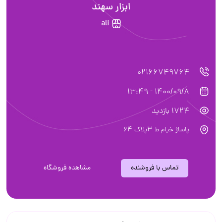
ابزار سهند
ali
02166749764
1400/09/8 - 13:49
1724 بازدید
پاساژ خیام ط ٣پلاك ٦٤
تماس با فروشنده
مشاهده فروشگاه