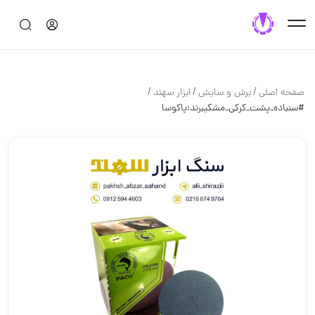
/
/
/
صفحه اصلی
برش و سايش
ابزار سهند
#سنباده_پشت_کرکی_مشکیبرند:پاکوسا