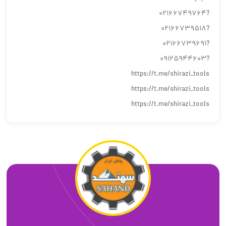
?02166749764
?02166739518
?02166739691
?09125944603
https://t.me/shirazi_tools
https://t.me/shirazi_tools
https://t.me/shirazi_tools