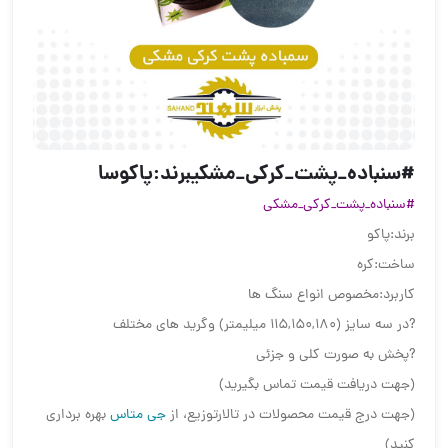
#سنباده_پشت_کرکی_مشکیبرند:پاکوسا
#سنباده_پشت_کرکی_مشکی
برند:پاکو
ساخت:کره
کاربرد:مخصوص انواع سنگ ها
?در سه سایز (115,150,180 میلیمتر) وگرید های مختلف
?پخش به صورت کلی و جزئی
(جهت دریافت قیمت تماس بگیرید)
(جهت درج قیمت محصولات در تالارتوزیع، از
جی متاس
بهره برداری
کنید)