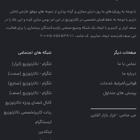
با توجه به رويكردهاي به روز دنياي مجازي و گرته برداري از نمونه هاي موفق خارجي تلاش
داريم با توجه به حفظ فضاي تخصصي در تالارتوزيع در اين امر بومي سازي كرده و اين خلا را در
صنف ابزار پر كنيم و با ايجاد يك شبكه وسيع صنعتي بازديدكنندگان بيشماري را براي فعاليت
اين صنف قدرتمند ايجاد نماييم. کد شامد: 1-1-756538-65-0-2
صفحات دیگر
شبکه های اجتماعی
تماس با ما
تلگرام - تالارتوزيع (ابزار)
درباره ما
تلگرام - تالارتوزيع (صمت)
قوانین/شرایط خدمات
تلگرام - تالارتوزيع (صنايع)
پرسش های متداول
تلگرام - تالارتوزیع (صنف)
کانال اعضای ویژه تالارتوزیع
ربات کاربرتخصصی تالارتوزیع
جی متاس - ابزار بازار آنلاین
اینستاگرام
لینکدین