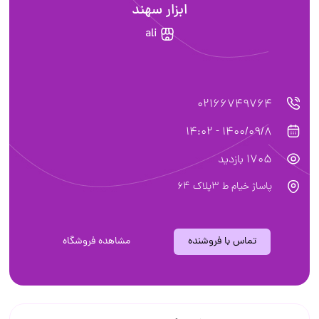
ابزار سهند
ali
02166749764
1400/09/8 - 14:02
1705 بازدید
پاساژ خیام ط ٣پلاك ٦٤
تماس با فروشنده
مشاهده فروشگاه