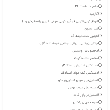
⭕پشم شیشه آریانا
⭕كاربيد
⭕انواع تورى(توری فرنگی ،توری مرغی، توری پلاستیکی و..)
⭕فنداسیون
⭕نایلون حبابدارشفاف
⭕چتایی(چتایی ایرانی ،چتایی درجه ۳ بنگال)
⭕محصولات اوسیس
⭕محصولات ماکوت
⭕دستکش ضدبرش استادکار
⭕دستکش کف مواد استادکار
⭕استیل‌بر و مینی استیل‌بر بکو
⭕دسته بیل سوپر روس
⭕استيل‌بر پاور كات
⭕سیم برنج بهینکس
⭕دسته بیل سوپر روس