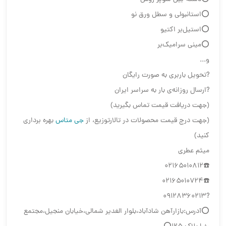
⭕استانبولی و سطل ورق نو
⭕استیل‌بر اکتیو
⭕مینی سرامیک‌بر
و...
?تحويل باربرى به صورت رايگان
?ارسال روزانه‌ی بار به سراسر ایران
(جهت دریافت قیمت تماس بگیرید)
(جهت درج قیمت محصولات در تالارتوزیع، از
جی متاس
بهره برداری
کنید)
میثم عطری
☎️۰۲۱۶۵۰۱۰۸۱۲
☎️۰۲۱۶۵۰۱۰۷۲۴
?۰۹۱۲۸۳۶۰۲۱۳
⭕آدرس:بازارآهن شادآباد،بلوار الغدیر شمالی،خیابان منجیل،مجتمع