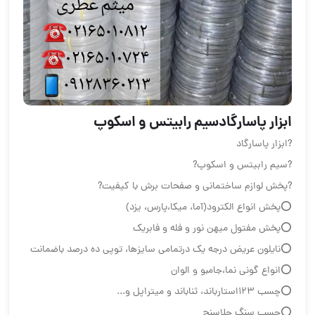
ابزار پاسارگادسیم رابیتس و اسکوپ
?ابزار پاسارگاد
?سیم رابیتس و اسکوپ?
?پخش لوازم ساختمانی و صفحات برش با کیفیت?
⭕پخش انواع الكترود(آما، میکا،پارس، یزد)
⭕پخش مفتول ميهن نور و فله و فابریک
⭕نايلون عريض درجه یک درتمامی سایزها، توپی ده درصد باضمانت
⭕انواع گونى نما،جامبو و الوان
⭕چسب ١٢٣استارباند، ثناباند و میتراپل و...
⭕چسب سنگ جلاسنج