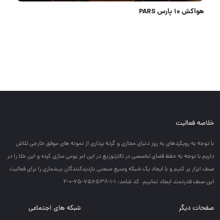
شیلنگ تراز مواد نو کریستالی
خلاصه فعالیت
با توجه به رويكردهاي به روز دنياي مجازي و گرته برداري از نمونه هاي موفق خارجي تلاش
داريم با توجه به حفظ فضاي تخصصي در تالارتوزيع در اين امر بومي سازي كرده و اين خلا را در
صنف ابزار پر كنيم و با ايجاد يك شبكه وسيع صنعتي بازديدكنندگان بيشماري را براي فعاليت
اين صنف قدرتمند ايجاد نماييم. کد شامد: 1-1-756538-65-0-2
صفحات دیگر
شبکه های اجتماعی