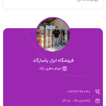
رضا،پلاک ۱۲۵⭕
فروشگاه ابزار پاسارگاد
میثم عطری نژاد
09197296030
1400/09/8 - 14:17