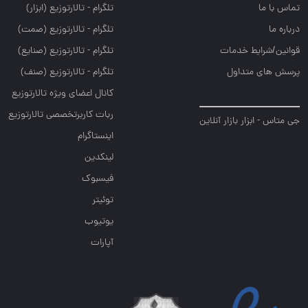
تماس با ما
تلگرام - تالارتوزيع (ابزار)
درباره ما
تلگرام - تالارتوزيع (صمت)
قوانین/شرایط خدمات
تلگرام - تالارتوزيع (صنايع)
پرسش های متداول
تلگرام - تالارتوزیع (صنف)
کانال اعضای ویژه تالارتوزیع
ربات کاربرتخصصی تالارتوزیع
جی متاس - ابزار بازار آنلاین
اینستاگرام
لینکدین
فیسبوک
توئیتر
یوتیوب
آپارات