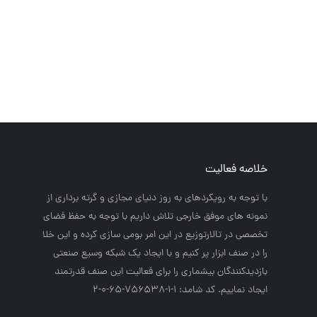
خلاصه فعالیت
با توجه به رويكردهاي به روز دنياي مجازي و گرته برداري از
نمونه هاي موفق خارجي تلاش داريم با توجه به حفظ فضاي
تخصصي در تالارتوزيع در اين امر بومي سازي كرده و اين خلا
را در صنف ابزار پر كنيم و با ايجاد يك شبكه وسيع صنعتي
بازديدكنندگان بيشماري را براي فعاليت اين صنف قدرتمند
ايجاد نماييم. کد شامد: 1-1-756538-65-0-2