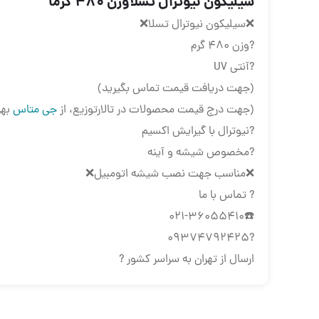
سیلیکون نیوترال تسلاوزن 480 گرمآ
❌سیلیکون نیوترال تسلا❌
?وزن 480 گرم
?آنتی UV
(جهت دریافت قیمت تماس بگیرید)
(جهت درج قیمت محصولات در تالارتوزیع، از
جی متاس
بهر
?نیوترال با گیرایش اکسیم
?مخصوص شیشه و آینه
❌مناسب جهت نصب شیشه اتومبیل❌
? تماس با ما
☎️021-36055410
?09374792425
ارسال از تهران به سراسر کشور ?