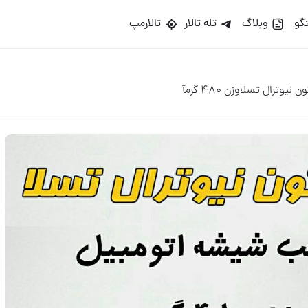
گو
وبلاگ
تله تالار
تالارمپ
نیوترال تسلاوزن 480 گرمآ