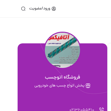
ورود/عضویت
فروشگاه اتوچسب
پخش انواع چسب های خودرویی
02136055410