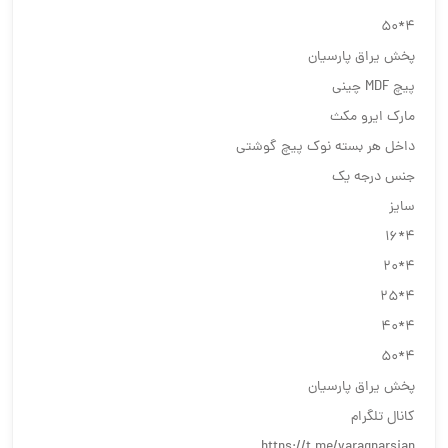
۴*۵۰
پخش یراق پارسیان
پیچ MDF چینی
مارک ایرو مکث
داخل هر بسته نوک پیچ گوشتی
جنس درجه یک
سایز
۴*۱۶
۴*۲۰
۴*۲۵
۴*۴۰
۴*۵۰
پخش یراق پارسیان
کانال تلگرام
https://t.me/yaragparsian