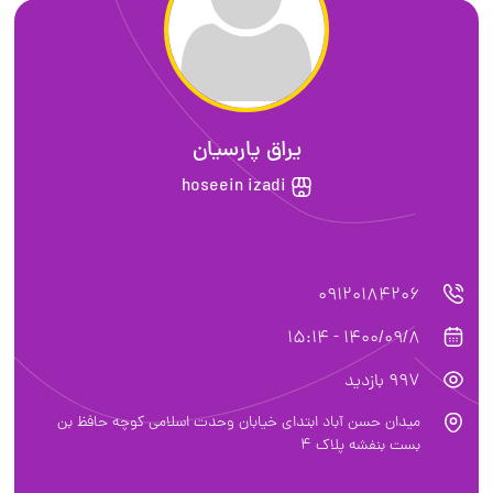
یراق پارسیان
hoseein izadi
09120184206
1400/09/8 - 15:14
997 بازدید
میدان حسن آباد ابتدای خیابان وحدت اسلامی کوچه حافظ بن
بست بنفشه پلاک ۴