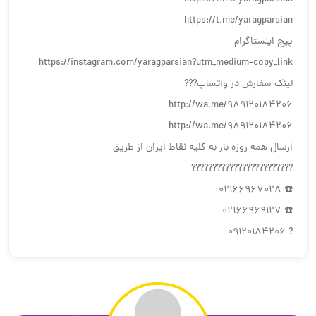
https://t.me/yaragparsian
پیج اینستاگرام
https://instagram.com/yaragparsian?utm_medium=copy_link
لینک سفارش در واتساپ???
http://wa.me/989120184206
http://wa.me/989120184206
ارسال همه روزه بار به كليه نقاط ايران از طريق
????????????????????????
☎️ 02166967028
☎️ 02166969127
? 09120184206