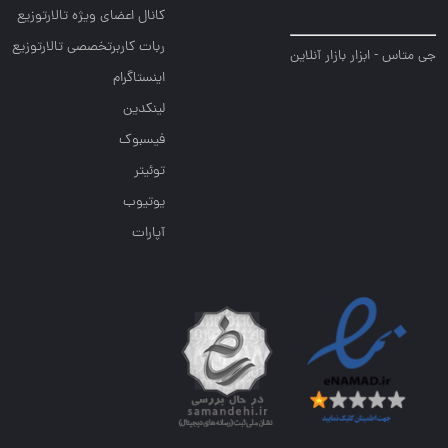
کانال اعضای ویژه تالارتوزیع
ربات کاربرتخصصی تالارتوزیع
جی متاس - ابزار بازار آنلاین
اینستاگرام
لینکدین
فیسبوک
توئیتر
یوتیوب
آپارات