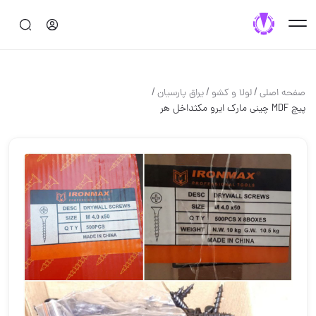
/
/
/
صفحه اصلی
لولا و كشو
یراق پارسیان
پیچ MDF چینی مارک ایرو مکثداخل هر