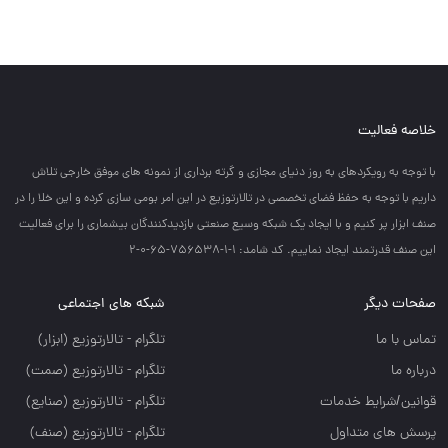
خلاصه فعالیت
با توجه به رويكردهاي به روز دنياي مجازي و گرته برداري از نمونه هاي موفق خارجي تلاش
داريم با توجه به حفظ فضاي تخصصي در تالارتوزيع در اين امر بومي سازي كرده و اين خلا را در
صنف ابزار پر كنيم و با ايجاد يك شبكه وسيع صنعتي بازديدكنندگان بيشماري را براي فعاليت
اين صنف قدرتمند ايجاد نماييم. کد شامد: 1-1-756538-65-0-2
صفحات دیگر
شبکه های اجتماعی
تماس با ما
تلگرام - تالارتوزيع (ابزار)
درباره ما
تلگرام - تالارتوزيع (صمت)
قوانین/شرایط خدمات
تلگرام - تالارتوزيع (صنايع)
پرسش های متداول
تلگرام - تالارتوزیع (صنف)