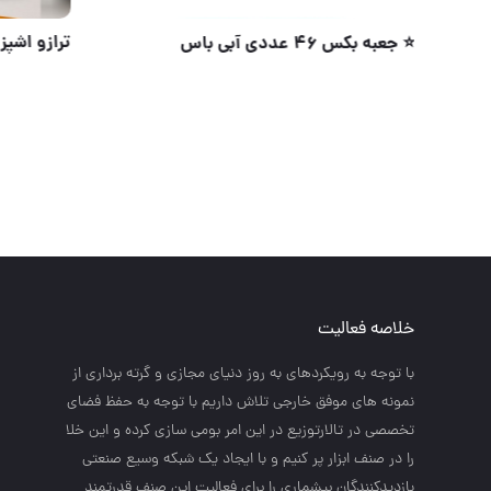
شیشه پاک کن سایز بزرگ
⭐️ جعبه بکس ۴۶ عددی 
خلاصه فعالیت
با توجه به رويكردهاي به روز دنياي مجازي و گرته برداري از
نمونه هاي موفق خارجي تلاش داريم با توجه به حفظ فضاي
تخصصي در تالارتوزيع در اين امر بومي سازي كرده و اين خلا
را در صنف ابزار پر كنيم و با ايجاد يك شبكه وسيع صنعتي
بازديدكنندگان بيشماري را براي فعاليت اين صنف قدرتمند