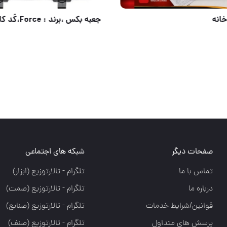
ترازو اشپزخانه
آبی باس
صفحات دیگر
شبکه های اجتماعی
تماس با ما
تلگرام - تالارتوزيع (ابزار)
درباره ما
تلگرام - تالارتوزيع (صمت)
قوانین/شرایط خدمات
تلگرام - تالارتوزيع (صنايع)
پرسش های متداول
تلگرام - تالارتوزیع (صنف)