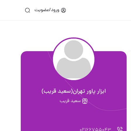
ورود/عضویت
ابزار پاور تهران(سعید قریب)
سعید قریب
02166755043