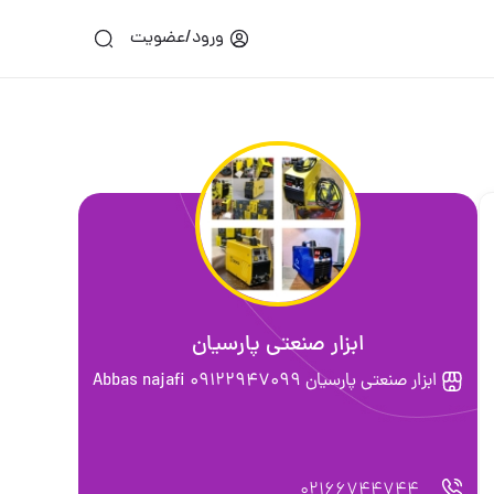
ورود/عضویت
ابزار صنعتی پارسیان
ابزار صنعتی پارسیان 09122947099 Abbas najafi
02166744744