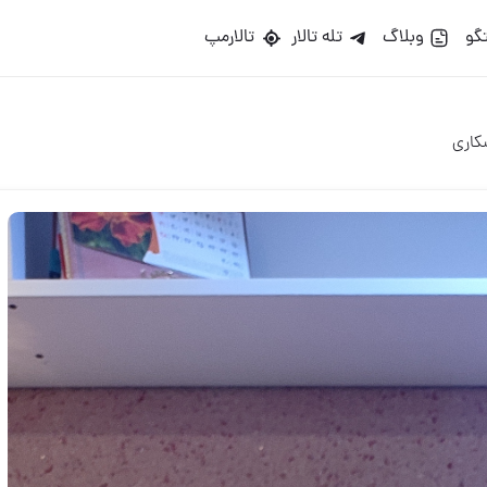
گو
وبلاگ
تله تالار
تالارمپ
کاری