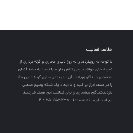
خلاصه فعالیت
با توجه به رويكردهاي به روز دنياي مجازي و گرته برداري از
نمونه هاي موفق خارجي تلاش داريم با توجه به حفظ فضاي
تخصصي در تالارتوزيع در اين امر بومي سازي كرده و اين خلا
را در صنف ابزار پر كنيم و با ايجاد يك شبكه وسيع صنعتي
بازديدكنندگان بيشماري را براي فعاليت اين صنف قدرتمند
ايجاد نماييم. کد شامد: 1-1-756538-65-0-2