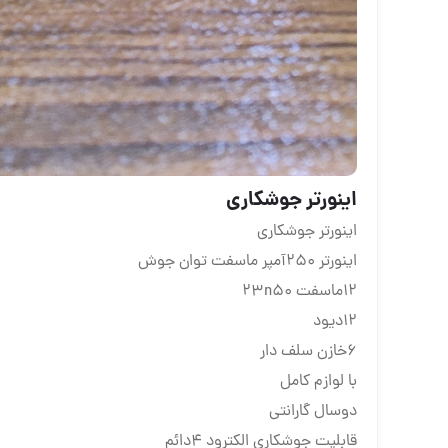
اینورتر جوشکاری
اینورتر جوشکاری
اینورتر ۲۵۰آمپر ماسفت توان جوش
۱۲ماسفت ۲۳n50
۱۲دیود
۶خازن سلف دار
با لوازم کامل
دوسال گارانتی
قابلیت جوشکاری الکترود ۴دائم