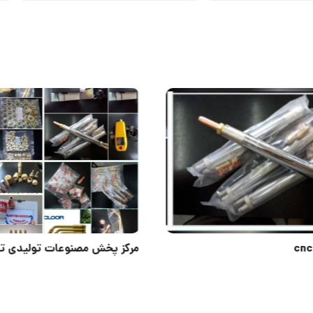
تورچ سفارشی، عملکرد حرفه‌ای؛ فقط با آشا تولز
فک تورچ cnc