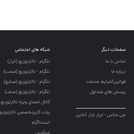
صفحات دیگر
شبکه های اجتماعی
تماس با ما
تلگرام - تالارتوزيع (ابزار)
درباره ما
تلگرام - تالارتوزيع (صمت)
قوانین/شرایط خدمات
تلگرام - تالارتوزيع (صنايع)
پرسش های متداول
تلگرام - تالارتوزیع (صنف)
کانال اعضای ویژه تالارتوزیع
ربات کاربرتخصصی تالارتوزیع
جی متاس - ابزار بازار آنلاین
اینستاگرام
لینکدین