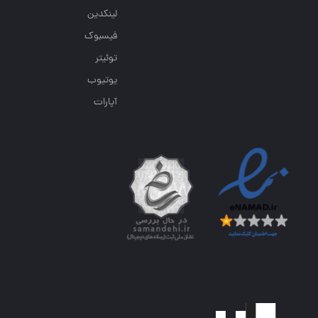
لینکدین
فیسبوک
توئیتر
یوتیوب
آپارات