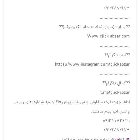
09121782183
........................
?? سایت(دارای نماد اعتماد الکترونیک)??
Www.click-abzar.com
................‌‌‌‌‌........
??اینستاگرام??
https://www.instagram.com/clickabzar
........................
??کانال تلگرام??
t.me/clickabzar
لطفا جهت ثبت سفارش و دریافت پیش فاکتور،به شماره های زیر در
واتس آپ پیام بدهید.
09124082631
09121782183
#ابزارفروشی
به صورت حضوری و اینترنتی