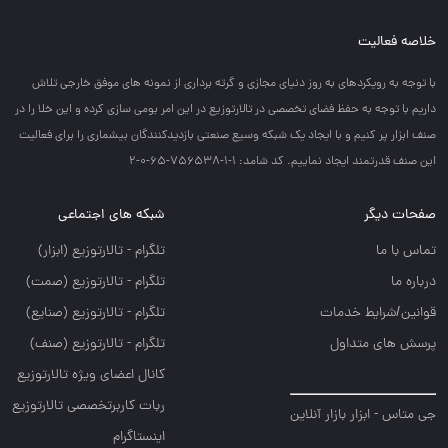
خلاصه فعالیت
با توجه به رويكردهاي به روز دنياي مجازي و گرته برداري از نمونه هاي موفق خارجي تلاش
داريم با توجه به حفظ فضاي تخصصي در تالارتوزيع در اين امر بومي سازي كرده و اين خلا را در
صنف ابزار پر كنيم و با ايجاد يك شبكه وسيع صنعتي بازديدكنندگان بيشماري را براي فعاليت
اين صنف قدرتمند ايجاد نماييم. کد شامد: 1-1-756538-65-0-2
صفحات دیگر
شبکه های اجتماعی
تماس با ما
تلگرام - تالارتوزيع (ابزار)
درباره ما
تلگرام - تالارتوزيع (صمت)
قوانین/شرایط خدمات
تلگرام - تالارتوزيع (صنايع)
پرسش های متداول
تلگرام - تالارتوزیع (صنف)
کانال اعضای ویژه تالارتوزیع
ربات کاربرتخصصی تالارتوزیع
جی متاس - ابزار بازار آنلاین
اینستاگرام