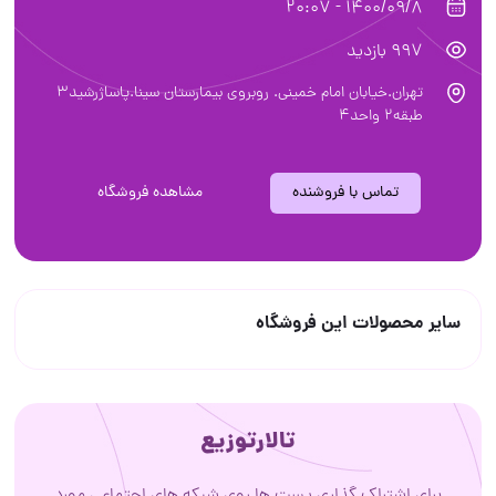
1400/09/8 - 20:07
997 بازدید
تهران.خیابان امام خمینی. روبروی بیمارستان سینا.پاساژرشید3
طبقه2 واحد4
تماس با فروشنده
مشاهده فروشگاه
سایر محصولات این فروشگاه
تالارتوزیع