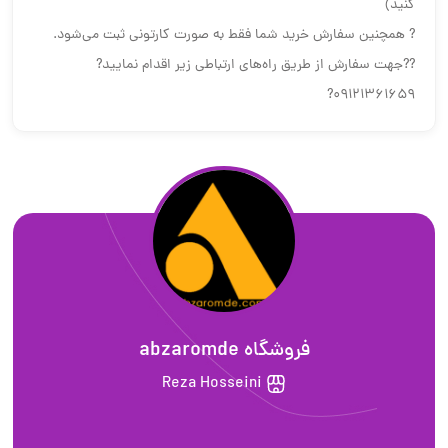
کنید)
? همچنین سفارش خرید شما فقط به صورت کارتونی ثبت می‌شود.
??جهت سفارش از طریق راه‌های ارتباطی زیر اقدام نمایید?
09121361659?
فروشگاه abzaromde
Reza Hosseini