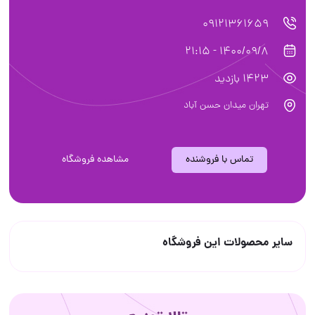
09121361659
1400/09/8 - 21:15
1423 بازدید
تهران میدان حسن آباد
تماس با فروشنده
مشاهده فروشگاه
سایر محصولات این فروشگاه