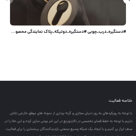
#دستگیره_درب_چوبی #دستگیره_دوتیکه_پلاک نمایندگی محصولات شرکت AK جهت بازدید مدلها و سفارش به پیچ اینس
خلاصه فعالیت
با توجه به رويكردهاي به روز دنياي مجازي و گرته برداري از نمونه هاي موفق خارجي تلاش
داريم با توجه به حفظ فضاي تخصصي در تالارتوزيع در اين امر بومي سازي كرده و اين خلا را در
صنف ابزار پر كنيم و با ايجاد يك شبكه وسيع صنعتي بازديدكنندگان بيشماري را براي فعاليت