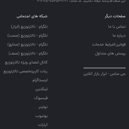
اين صنف قدرتمند ايجاد نماييم. کد شامد: 1-1-756538-65-0-2
صفحات دیگر
شبکه های اجتماعی
تماس با ما
تلگرام - تالارتوزيع (ابزار)
درباره ما
تلگرام - تالارتوزيع (صمت)
قوانین/شرایط خدمات
تلگرام - تالارتوزيع (صنايع)
پرسش های متداول
تلگرام - تالارتوزیع (صنف)
کانال اعضای ویژه تالارتوزیع
ربات کاربرتخصصی تالارتوزیع
جی متاس - ابزار بازار آنلاین
اینستاگرام
لینکدین
فیسبوک
توئیتر
یوتیوب
آپارات