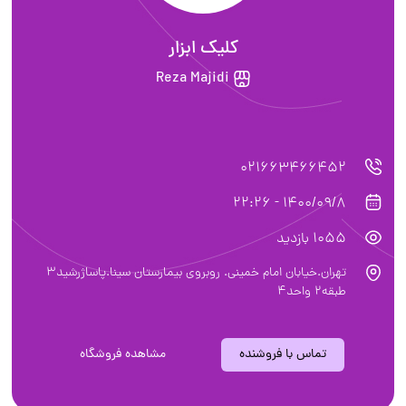
کلیک ابزار
Reza Majidi
021663466452
1400/09/8 - 22:26
1055 بازدید
تهران.خیابان امام خمینی. روبروی بیمارستان سینا.پاساژرشید3
طبقه2 واحد4
تماس با فروشنده
مشاهده فروشگاه