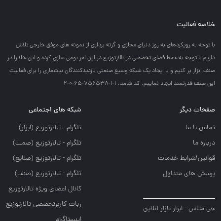
خلاصه فعالیت
با توجه به رويكردهاي به روز دنياي مجازي و گرته برداري از نمونه هاي موفق خارجي تلاش
داريم با توجه به حفظ فضاي تخصصي در تالارتوزيع در اين امر بومي سازي كرده و اين خلا را در
صنف ابزار پر كنيم و با ايجاد يك شبكه وسيع صنعتي بازديدكنندگان بيشماري را براي فعاليت
اين صنف قدرتمند ايجاد نماييم. کد شامد: 1-1-756538-65-0-2
صفحات دیگر
شبکه های اجتماعی
تماس با ما
تلگرام - تالارتوزيع (ابزار)
درباره ما
تلگرام - تالارتوزيع (صمت)
قوانین/شرایط خدمات
تلگرام - تالارتوزيع (صنايع)
پرسش های متداول
تلگرام - تالارتوزیع (صنف)
کانال اعضای ویژه تالارتوزیع
ربات کاربرتخصصی تالارتوزیع
جی متاس - ابزار بازار آنلاین
اینستاگرام