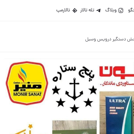
گو
وبلاگ
تله تالار
تالارمپ
پخش دستگیر درویس وسبل