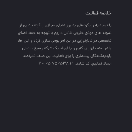
خلاصه فعالیت
با توجه به رويكردهاي به روز دنياي مجازي و گرته برداري از
نمونه هاي موفق خارجي تلاش داريم با توجه به حفظ فضاي
تخصصي در تالارتوزيع در اين امر بومي سازي كرده و اين خلا
را در صنف ابزار پر كنيم و با ايجاد يك شبكه وسيع صنعتي
بازديدكنندگان بيشماري را براي فعاليت اين صنف قدرتمند
ايجاد نماييم. کد شامد: 1-1-756538-65-0-2