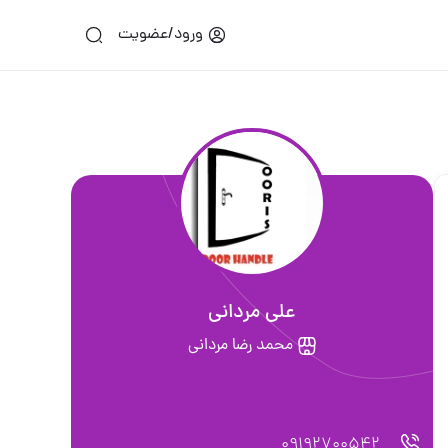
ورود/عضویت
علی مردانی
محمد رضا مرداني
09192700542