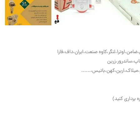
ن،اوترا،لنگر،کاوه صنعت،ایران،داف،فارا
اپ،ساندرور،زرین
میلاک،ارین،کهن،باتیس،......
ه برداری کنید)