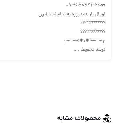
☎️09365769365
ارسال بار همه روزه به تمام نقاط ایران
????????????
????????????
╭━═━⊰✹?✹⊱━═━╮
درصد تخفیف.....
محصولات مشابه