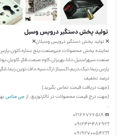
‌ تولید پخش دستگیر درویس وسبل
‌❌ تولید پخش دستگیر درویس وسبلان❌
نماینده پخش محصولات منیرصنعت،پنج ستاره،کلون،پارس،ضام
صنعت،سپهراستیل،دلتا،بهریزان،کاوه صنعت،فکر،کاویان،یوت
پارس،زیما،تیک،دریم،اکسیناژ،ارگ،سپه،داف،نوین،زیما،لنگر،
درصد تخفیف
(جهت دریافت قیمت تماس بگیرید)
(جهت درج قیمت محصولات در تالارتوزیع، از
جی متاس
بهر
.
☎️ 02166766518
?09124348692
??09192700542