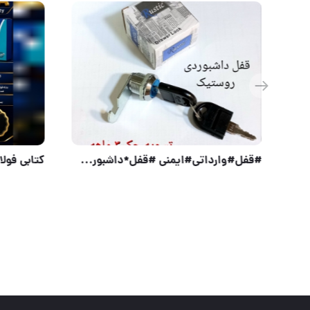
قفل پدال قفلدار لوکمس LOOK MAS کارتن ۲۴ عدد ارسال بار به تمام نقاط کشور 09351097446 09201097446 0216