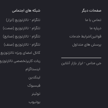
صفحات دیگر
شبکه های اجتماعی
تماس با ما
تلگرام - تالارتوزيع (ابزار)
درباره ما
تلگرام - تالارتوزيع (صمت)
قوانین/شرایط خدمات
تلگرام - تالارتوزيع (صنايع)
پرسش های متداول
تلگرام - تالارتوزیع (صنف)
کانال اعضای ویژه تالارتوزیع
ربات کاربرتخصصی تالارتوزیع
جی متاس - ابزار بازار آنلاین
اینستاگرام
لینکدین
فیسبوک
توئیتر
یوتیوب