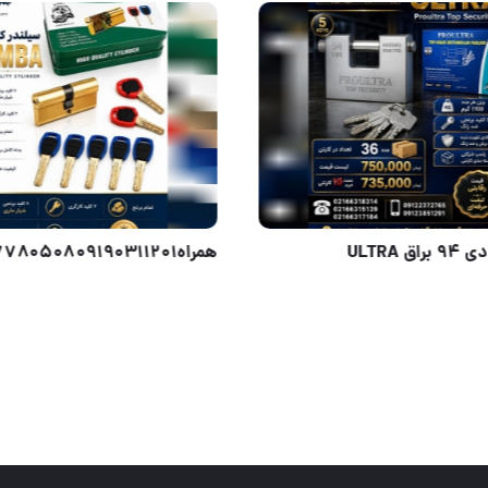
#قفل#وارداتی#ایمنی #قفل*داشبوردی#سایز ۱۶ میل #قفل#سنگین#کلید تاشو #جنس وارداتی#هنراه با لوازم پخش یر
کتابی فولادی 94 براق ULTRA