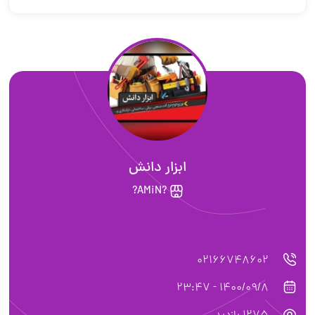
ابزار دانش
?AMiN?
02166748602
1400/09/8 - 23:47