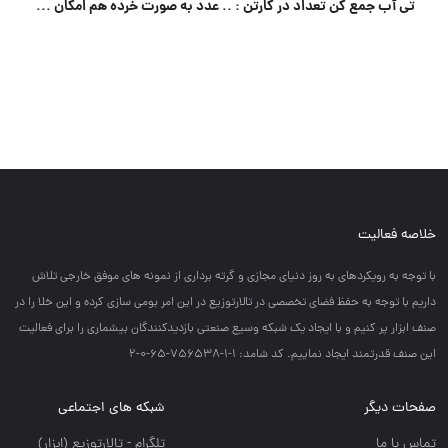
ریموت 4کانال
تی آب جمع کن تعداد در کارتن : .. عدد به صورت خرده هم امکان پذیر هست 🟧لینک کانال روبیکا:🟧 https://ru
خلاصه فعالیت
با توجه به رويكردهاي به روز دنياي مجازي و گرته برداري از نمونه هاي موفق خارجي تلاش
داريم با توجه به حفظ فضاي تخصصي در تالارتوزيع در اين امر بومي سازي كرده و اين خلا را در
صنف ابزار پر كنيم و با ايجاد يك شبكه وسيع صنعتي بازديدكنندگان بيشماري را براي فعاليت
اين صنف قدرتمند ايجاد نماييم. کد شامد: 1-1-756538-65-0-2
صفحات دیگر
شبکه های اجتماعی
تماس با ما
تلگرام - تالارتوزيع (ابزار)