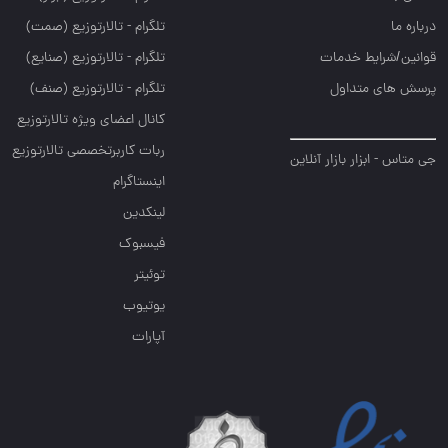
درباره ما
تلگرام - تالارتوزيع (صمت)
قوانین/شرایط خدمات
تلگرام - تالارتوزيع (صنايع)
پرسش های متداول
تلگرام - تالارتوزیع (صنف)
کانال اعضای ویژه تالارتوزیع
ربات کاربرتخصصی تالارتوزیع
جی متاس - ابزار بازار آنلاین
اینستاگرام
لینکدین
فیسبوک
توئیتر
یوتیوب
آپارات