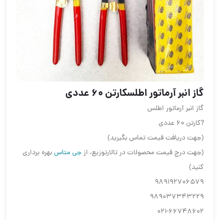
گاز انبر آرماتور اطلسکارتن ۶۰ عددی
گاز انبر آرماتور اطلس
?کارتن ۶۰ عددی
(جهت دریافت قیمت تماس بگیرید)
(جهت درج قیمت محصولات در تالارتوزیع، از
جی متاس
بهره برداری
کنید)
989192706579
989037343229
021-66748602