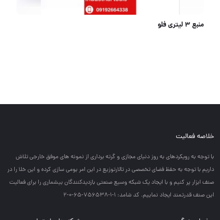
منبع 3 لیتری فلو
خلاصه فعالیت
با توجه به رويكردهاي به روز دنياي مجازي و گرته برداري از نمونه هاي موفق خارجي تلاش
داريم با توجه به حفظ فضاي تخصصي در تالارتوزيع در اين امر بومي سازي كرده و اين خلا را در
صنف ابزار پر كنيم و با ايجاد يك شبكه وسيع صنعتي بازديدكنندگان بيشماري را براي فعاليت
اين صنف قدرتمند ايجاد نماييم. کد شامد: 1-1-756538-65-0-2