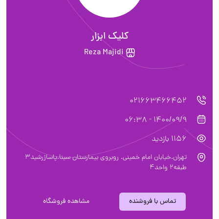
کلیک ابزار
Reza Majidi
021663466452
1400/09/9 - 06:38
1156 بازدید
تهران.خیابان امام خمینی. روبروی بیمارستان سینا.پاساژرشید3
طبقه2 واحد4
تماس با فروشنده
مشاهده فروشگاه