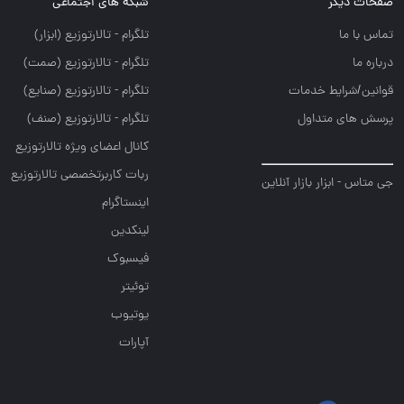
صفحات دیگر
شبکه های اجتماعی
تماس با ما
تلگرام - تالارتوزيع (ابزار)
درباره ما
تلگرام - تالارتوزيع (صمت)
قوانین/شرایط خدمات
تلگرام - تالارتوزيع (صنايع)
پرسش های متداول
تلگرام - تالارتوزیع (صنف)
کانال اعضای ویژه تالارتوزیع
ربات کاربرتخصصی تالارتوزیع
جی متاس - ابزار بازار آنلاین
اینستاگرام
لینکدین
فیسبوک
توئیتر
یوتیوب
آپارات