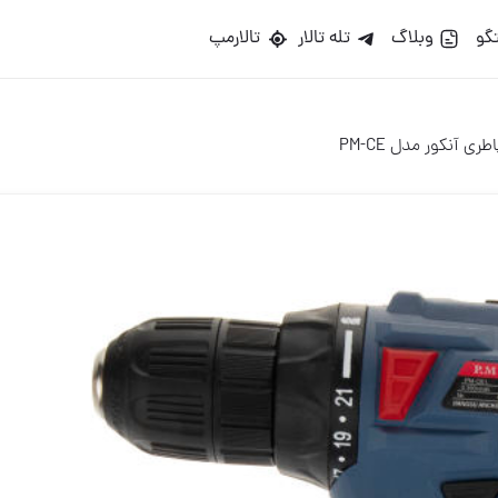
گو
وبلاگ
تله تالار
تالارمپ
ی آنکور مدل PM-CE