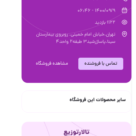
1400/09/9 - 06:46
1122 بازدید
تهران.خیابان امام خمینی. روبروی بیمارستان
سینا.پاساژرشید3 طبقه2 واحد4
تماس با فروشنده
مشاهده فروشگاه
سایر محصولات این فروشگاه
تالارتوزیع