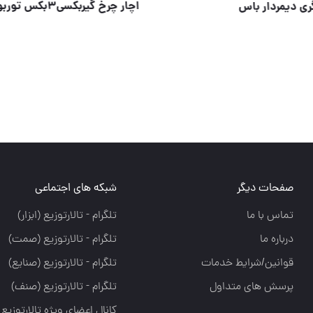
دو طرفه ضربه خور
⭐️ فرز آهنگری دیمردار باس
صفحات دیگر
شبکه های اجتماعی
تماس با ما
تلگرام - تالارتوزيع (ابزار)
درباره ما
تلگرام - تالارتوزيع (صمت)
قوانین/شرایط خدمات
تلگرام - تالارتوزيع (صنايع)
پرسش های متداول
تلگرام - تالارتوزیع (صنف)
کانال اعضای ویژه تالارتوزیع