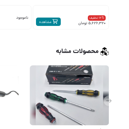
ناموجود
16% تخفیف
مشاهده
5,626,320 تومان
محصولات مشابه