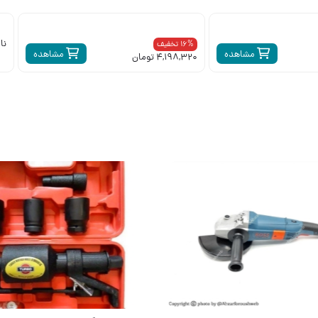
نا
16% تخفیف
مشاهده
مشاهده
4,198,320 تومان