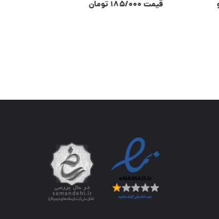
اچار چرخ گیربکسی۳بکس توربو
قیمت /۰۰۰