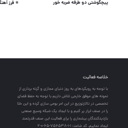
شناور های برونل
پيچگوشتي 
خلاصه فعالیت
با توجه به رويكردهاي به روز دنياي مجازي و گرته برداري از
نمونه هاي موفق خارجي تلاش داريم با توجه به حفظ فضاي
تخصصي در تالارتوزيع در اين امر بومي سازي كرده و اين خلا
را در صنف ابزار پر كنيم و با ايجاد يك شبكه وسيع صنعتي
بازديدكنندگان بيشماري را براي فعاليت اين صنف قدرتمند
ايجاد نماييم. کد شامد: 1-1-756538-65-0-2