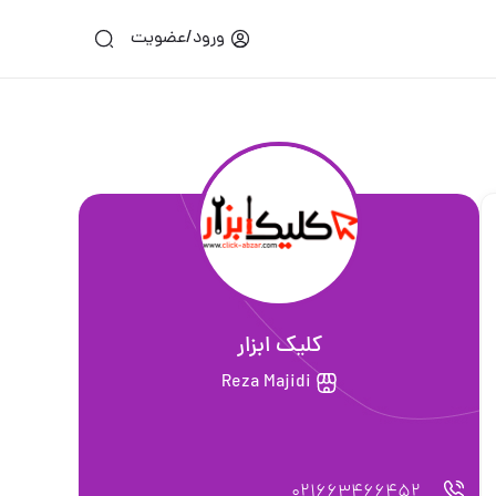
ورود/عضویت
کلیک ابزار
Reza Majidi
021663466452