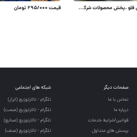
ست کنترل فلو ،پخش محصولات شرکت فلو،پخش تجهیزات مرادی PTM
قیمت ۰۰۰
صفحات دیگر
شبکه های اجتماعی
تماس با ما
تلگرام - تالارتوزيع (ابزار)
درباره ما
تلگرام - تالارتوزيع (صمت)
قوانین/شرایط خدمات
تلگرام - تالارتوزيع (صنايع)
پرسش های متداول
تلگرام - تالارتوزیع (صنف)