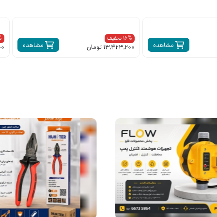
16% تخفیف
0%
مشاهده
مشاهده
13,423,200 تومان
000