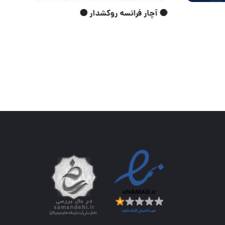
۲۹۵/ تومان
🟠 آچار فرانسه روکشدار