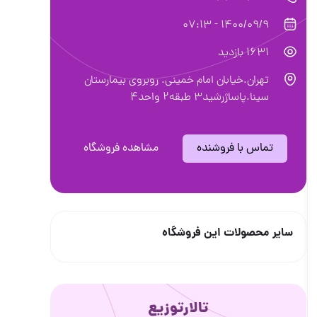
1400/09/9 - 07:13
1631 بازدید
تهران.خیابان امام خمینی. روبروی بیمارستان
سینا.پاساژرشید3 طبقه2 واحد4
تماس با فروشنده
مشاهده فروشگاه
سایر محصولات این فروشگاه
تالارتوزیع