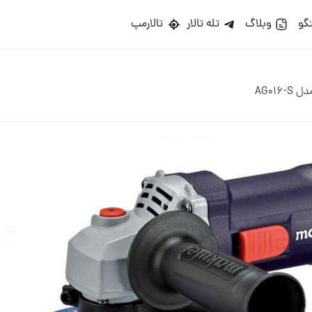
گو
وبلاگ
تله تالار
تالارمپ
AG016