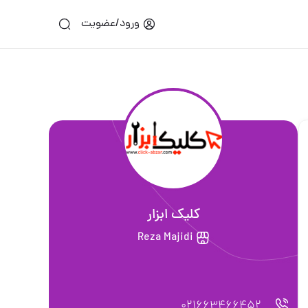
ورود/عضویت
کلیک ابزار
Reza Majidi
021663466452