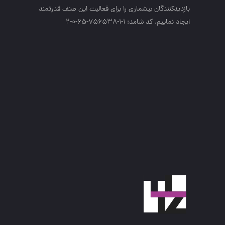
بازديدكنندگان بيشماري را براي فعاليت اين صنف قدرتمند
ايجاد نماييم. کد شامد: 1-1-756538-65-0-2