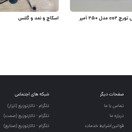
شعله پوش تورچ co2 مدل 250 آمپر
صفحات دیگر
شبکه های اجتماعی
تماس با ما
تلگرام - تالارتوزيع (ابزار)
درباره ما
تلگرام - تالارتوزيع (صمت)
قوانین/شرایط خدمات
تلگرام - تالارتوزيع (صنايع)