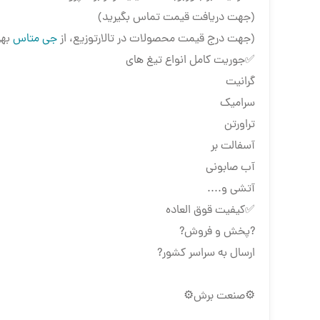
(جهت دریافت قیمت تماس بگیرید)
(جهت درج قیمت محصولات در تالارتوزیع، از
جی متاس
بهر
✅جوریت کامل انواع تیغ های
گرانیت
سرامیک
تراورتن
آسفالت بر
آب صابونی
آتشی و....
✅کیفیت قوق العاده
?پخش و فروش?
ارسال به سراسر کشور?
⚙️صنعت برش⚙️