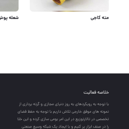
اسپری تست جوش مگنافلکس (چینی) کیفیت قابل اعتماد، قیمت اقتصادی
مته کاجی
خلاصه فعالیت
با توجه به رويكردهاي به روز دنياي مجازي و گرته برداري از
نمونه هاي موفق خارجي تلاش داريم با توجه به حفظ فضاي
تخصصي در تالارتوزيع در اين امر بومي سازي كرده و اين خلا
را در صنف ابزار پر كنيم و با ايجاد يك شبكه وسيع صنعتي