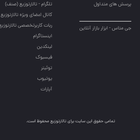
پرسش های متداول
تلگرام - تالارتوزیع (صنف)
کانال اعضای ویژه تالارتوزیع
ربات کاربرتخصصی تالارتوزیع
جی متاس - ابزار بازار آنلاین
اینستاگرام
لینکدین
فیسبوک
توئیتر
یوتیوب
آپارات
تمامی حقوق این سایت برای تالارتوزیع محفوظ است.