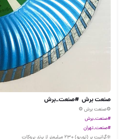
صنعت برش ‌ #صنعت_برش
⚙️صنعت برش ‌⚙️
#صنعت_برش
#صنعت_تهران
❇️گرانیت بر (توربو) ۲۳۰ میلیمتر از برند پروکات