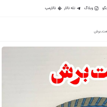
گو
وبلاگ
تله تالار
تالارمپ
عت_برش