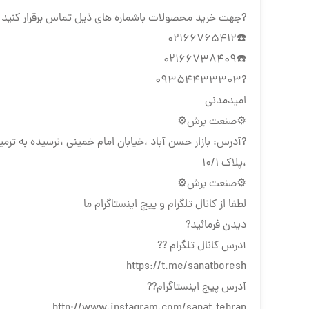
?جهت خرید محصولات باشماره های ذیل تماس برقرار کنید 
☎️02166765412
☎️02166738409
?09354433303
امیدمدنی
⚙️صنعت برش⚙️
?آدرس: بازار حسن آباد ،خیابان امام خمینی ،نرسیده به 
،پلاک ۱۰/۱
⚙️صنعت برش⚙️
لطفا از کانال تلگرام و پیج اینستاگرام ما
دیدن فرمائید?
آدرس کانال تلگرام ??
https://t.me/sanatboresh
آدرس پیج اینستاگرام??
http://www.instagram.com/sanat_tehran