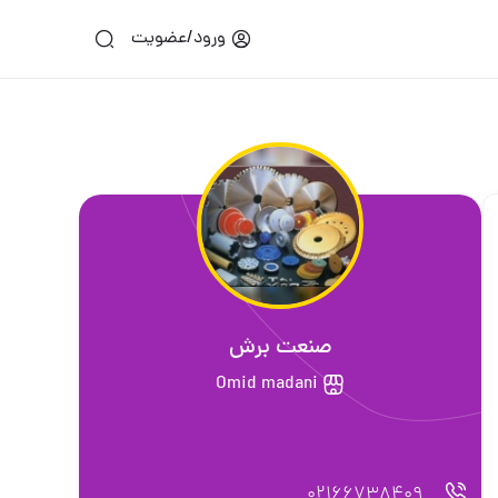
ورود/عضویت
صنعت برش
Omid madani
02166738409