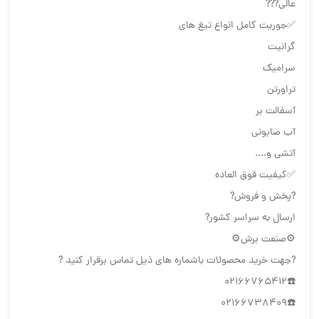
عالی???
✅جوریت کامل انواع تیغ های
گرانیت
سرامیک
تراورتن
آسفالت بر
آب صابونی
آتشی و....
✅کیفیت قوق العاده
?پخش و فروش?
ارسال به سراسر کشور?
⚙️صنعت برش⚙️
?جهت خرید محصولات باشماره های ذیل تماس برقرار کنید ?
☎️02166765412
☎️02166738409