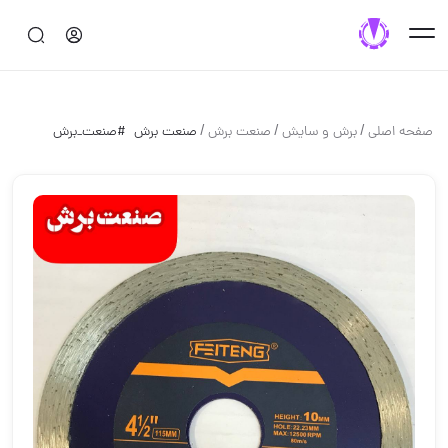
/
/
/
صفحه اصلی
برش و سايش
صنعت برش
صنعت برش ‌ #صنعت_برش