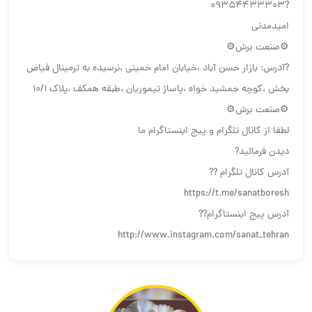
?09354433303
امیدمدنی
⚙️صنعت برش⚙️
?آدرس: بازار حسن آباد ،خیابان امام خمینی ،نرسیده به ترمینال فیاض
بخش ،کوچه جمشید خواه ،پاساژ تیموریان ،طبقه همکف ،پلاک ۱۰/۱
⚙️صنعت برش⚙️
لطفا از کانال تلگرام و پیج اینستاگرام ما
دیدن فرمائید?
آدرس کانال تلگرام ??
https://t.me/sanatboresh
آدرس پیج اینستاگرام??
http://www.instagram.com/sanat_tehran