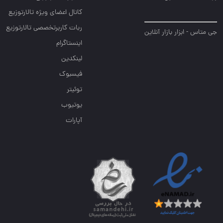
کانال اعضای ویژه تالارتوزیع
ربات کاربرتخصصی تالارتوزیع
جی متاس - ابزار بازار آنلاین
اینستاگرام
لینکدین
فیسبوک
توئیتر
یوتیوب
آپارات