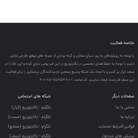
خلاصه فعالیت
با توجه به رويكردهاي به روز دنياي مجازي و گرته برداري از نمونه هاي موفق خارجي تلاش
داريم با توجه به حفظ فضاي تخصصي در تالارتوزيع در اين امر بومي سازي كرده و اين خلا را در
صنف ابزار پر كنيم و با ايجاد يك شبكه وسيع صنعتي بازديدكنندگان بيشماري را براي فعاليت
اين صنف قدرتمند ايجاد نماييم. کد شامد: 1-1-756538-65-0-2
صفحات دیگر
شبکه های اجتماعی
تماس با ما
تلگرام - تالارتوزيع (ابزار)
درباره ما
تلگرام - تالارتوزيع (صمت)
قوانین/شرایط خدمات
تلگرام - تالارتوزيع (صنايع)
پرسش های متداول
تلگرام - تالارتوزیع (صنف)