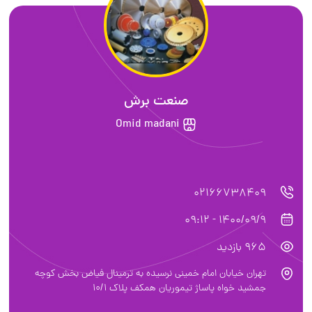
صنعت برش
Omid madani
02166738409
1400/09/9 - 09:12
965 بازدید
تهران خیابان امام خمینی نرسیده به ترمینال فیاض بخش کوچه
جمشید خواه پاساژ تیموریان همکف پلاک 10/1