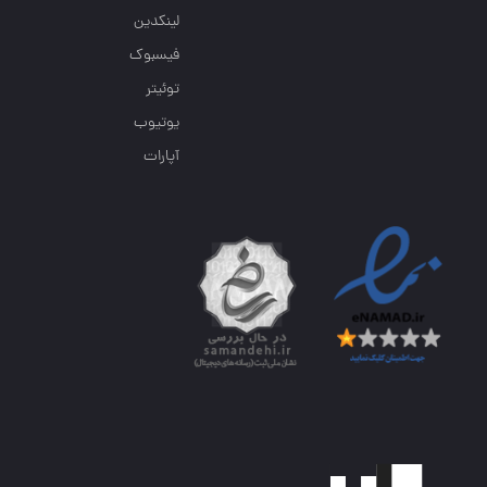
لینکدین
فیسبوک
توئیتر
یوتیوب
آپارات