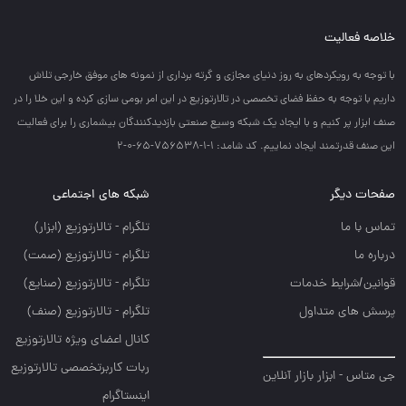
خلاصه فعالیت
با توجه به رويكردهاي به روز دنياي مجازي و گرته برداري از نمونه هاي موفق خارجي تلاش
داريم با توجه به حفظ فضاي تخصصي در تالارتوزيع در اين امر بومي سازي كرده و اين خلا را در
صنف ابزار پر كنيم و با ايجاد يك شبكه وسيع صنعتي بازديدكنندگان بيشماري را براي فعاليت
اين صنف قدرتمند ايجاد نماييم. کد شامد: 1-1-756538-65-0-2
صفحات دیگر
شبکه های اجتماعی
تماس با ما
تلگرام - تالارتوزيع (ابزار)
درباره ما
تلگرام - تالارتوزيع (صمت)
قوانین/شرایط خدمات
تلگرام - تالارتوزيع (صنايع)
پرسش های متداول
تلگرام - تالارتوزیع (صنف)
کانال اعضای ویژه تالارتوزیع
ربات کاربرتخصصی تالارتوزیع
جی متاس - ابزار بازار آنلاین
اینستاگرام