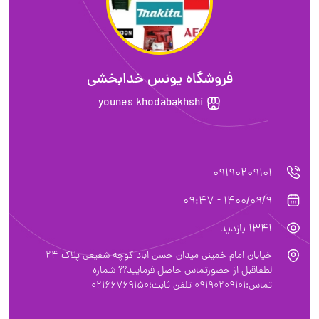
فروشگاه یونس خدابخشی
younes khodabakhshi
09190209101
1400/09/9 - 09:47
1341 بازدید
خیابان امام خمینی میدان حسن اباد کوچه شفیعی پلاک ۲۴
لطفاقبل از حضورتماس حاصل فرمایید?? شماره
تماس:09190209101 تلفن ثابت؛02166769150