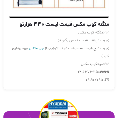
منگنه کوب مکس قیمت لیست ۴۴۰ هزارتو
✅✅منگنه کوب مکس
(جهت دریافت قیمت تماس بگیرید)
(جهت درج قیمت محصولات در تالارتوزیع، از
جی متاس
بهره برداری
کنید)
✅✅میخکوب مکس
☎️☎️☎️02166769150
???09190209101