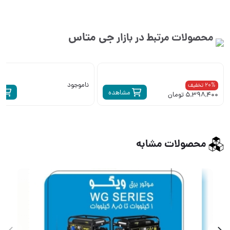
جی متاس
محصولات مرتبط در بازار
ناموجود
20% تخفیف
مشاهده
م
5,398,400 تومان
محصولات مشابه