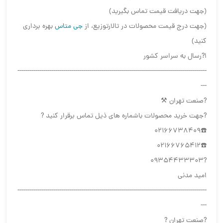
(جهت دریافت قیمت تماس بگیرید)
(جهت درج قیمت محصولات در تالارتوزیع، از
جی متاس
بهره برداری
کنید)
ا?رسال به سراسر کشور
-----------------------------------------------------------------------------------------------
---
?صنعت تهران ⚒
?جهت خرید محصولات باشماره های ذیل تماس برقرار کنید ?
☎️02166738409
☎️02166765412
?09354433303
امید مدنی
-----------------------------------------------------------------------------------------------
---
?صنعت تهران ?