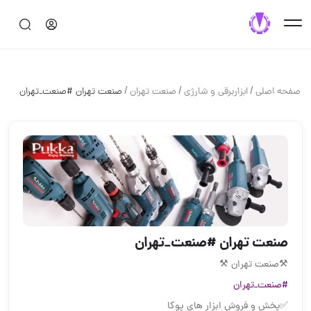
/
/
/
صفحه اصلی
ابزاربرقی و شارژی
صنعت تهران
صنعت تهران #صنعت_تهران
صنعت تهران #صنعت_تهران
⚒صنعت تهران ⚒
#صنعت_تهران
✅پخش و فروش ابزار های پوکا