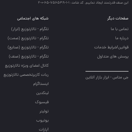
اين صنف قدرتمند ايجاد نماييم. کد شامد: 1-1-756538-65-0-2
صفحات دیگر
شبکه های اجتماعی
تماس با ما
تلگرام - تالارتوزيع (ابزار)
درباره ما
تلگرام - تالارتوزيع (صمت)
قوانین/شرایط خدمات
تلگرام - تالارتوزيع (صنايع)
پرسش های متداول
تلگرام - تالارتوزیع (صنف)
کانال اعضای ویژه تالارتوزیع
ربات کاربرتخصصی تالارتوزیع
جی متاس - ابزار بازار آنلاین
اینستاگرام
لینکدین
فیسبوک
توئیتر
یوتیوب
آپارات