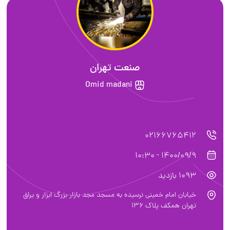
صنعت تهران
Omid madani
02166765412
1400/09/9 - 10:30
1093 بازدید
خیابان امام خمینی نرسیده به مسجد مجد بازار بزرگ ابزار و یراق
تهران همکف پلاک ۱۳۶