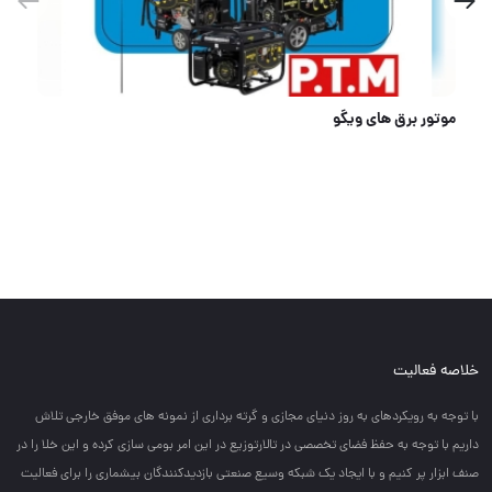
مغاره ۴ عددی XUBIN
خلاصه فعالیت
با توجه به رويكردهاي به روز دنياي مجازي و گرته برداري از نمونه هاي موفق خارجي تلاش
داريم با توجه به حفظ فضاي تخصصي در تالارتوزيع در اين امر بومي سازي كرده و اين خلا را در
صنف ابزار پر كنيم و با ايجاد يك شبكه وسيع صنعتي بازديدكنندگان بيشماري را براي فعاليت