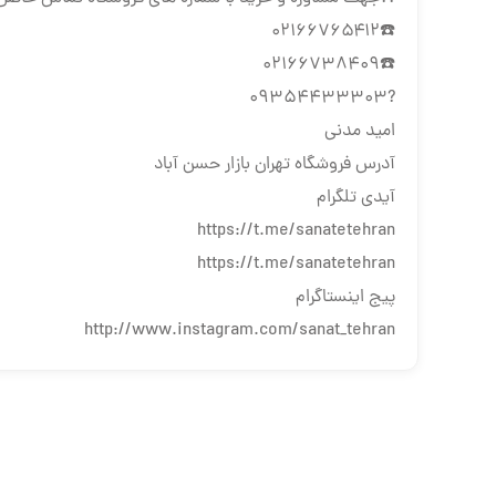
☎️۰۲۱۶۶۷۶۵۴۱۲
☎️02166738409
?09354433303
امید مدنی
آدرس فروشگاه تهران بازار حسن آباد
آیدی تلگرام
https://t.me/sanatetehran
https://t.me/sanatetehran
پیج اینستاگرام
http://www.instagram.com/sanat_tehran