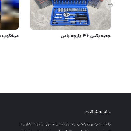
الکتروموتور دو اسب 1400 دور تک فاز
جعبه بکس ۴۶ پارچه ب
خلاصه فعالیت
با توجه به رويكردهاي به روز دنياي مجازي و گرته برداري از