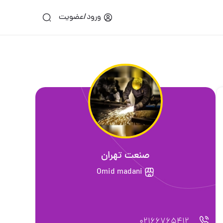
ورود/عضویت
صنعت تهران
Omid madani
02166765412