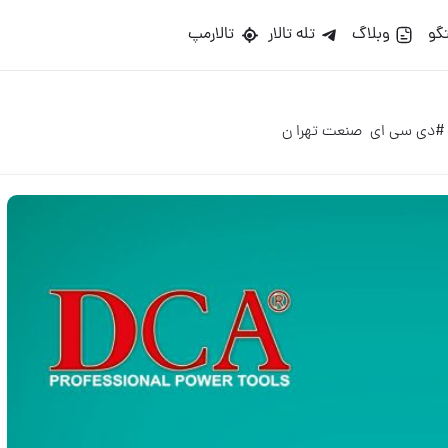
گو
وبلاگ
تله تالار
تالارمپ
دی سی ای ️ صنعت تهرا ن