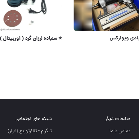
اس
میخکوب بادی ویوارکس
صفحات دیگر
شبکه های اجتماعی
تماس با ما
تلگرام - تالارتوزيع (ابزار)