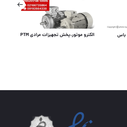
الک
⭐️ سنباده لرزان گرد ( اوربیتال ) باس