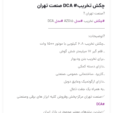
چکش تخریب# DCA ️صنعت تهران ️
?️صنعت تهران ?️
#چکش
تخریب
#مدل
AZG15
#مدل
DCA
--------------------------------------------------------
?توضیحات:
_چکش تخریب ۶.۸ کیلویی با موتور ۱۵۰۰ وات
_ قلم گیر ۱۷ میلیمتر شش گوش
_برای تخریب بتن ودیوار
_دارای دسته کمکی
_کاربرد .ساختمانی ،عمومی ،صنعتی
_دارای آرگونمیک وعایق دوبل
_به همراه یک جفت ذغال
✅صنعت تهران مرکز-پخش وفروش کلیه ابزار های برقی وصنعتی
#DCA
✅برترین برندهای معتبر موجود در بازار ایران