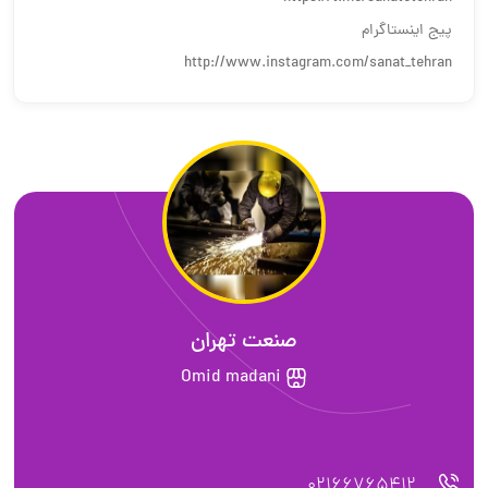
پیج اینستاگرام
http://www.instagram.com/sanat_tehran
صنعت تهران
Omid madani
02166765412