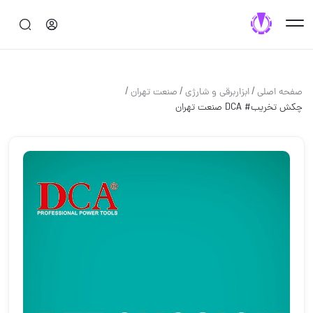
/
/
/
صفحه اصلی
ابزاربرقی و شارژی
صنعت تهران
چکش تخریب# DCA ️صنعت تهران ️