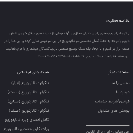
خلاصه فعالیت
با توجه به رويكردهاي به روز دنياي مجازي و گرته برداري از نمونه هاي موفق خارجي تلاش
داريم با توجه به حفظ فضاي تخصصي در تالارتوزيع در اين امر بومي سازي كرده و اين خلا را در
صنف ابزار پر كنيم و با ايجاد يك شبكه وسيع صنعتي بازديدكنندگان بيشماري را براي فعاليت
اين صنف قدرتمند ايجاد نماييم. کد شامد: 1-1-756538-65-0-2
صفحات دیگر
شبکه های اجتماعی
تماس با ما
تلگرام - تالارتوزيع (ابزار)
درباره ما
تلگرام - تالارتوزيع (صمت)
قوانین/شرایط خدمات
تلگرام - تالارتوزيع (صنايع)
پرسش های متداول
تلگرام - تالارتوزیع (صنف)
کانال اعضای ویژه تالارتوزیع
ربات کاربرتخصصی تالارتوزیع
جی متاس - ابزار بازار آنلاین