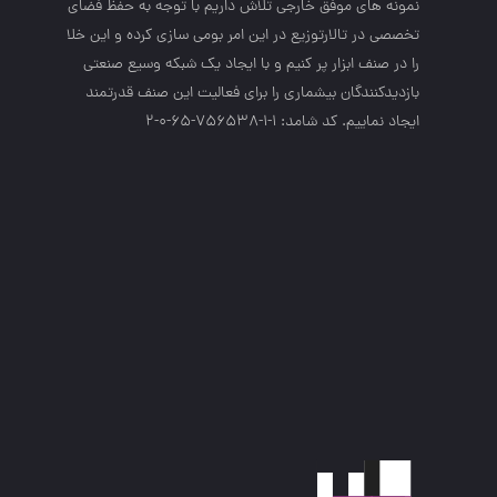
نمونه هاي موفق خارجي تلاش داريم با توجه به حفظ فضاي
تخصصي در تالارتوزيع در اين امر بومي سازي كرده و اين خلا
را در صنف ابزار پر كنيم و با ايجاد يك شبكه وسيع صنعتي
بازديدكنندگان بيشماري را براي فعاليت اين صنف قدرتمند
ايجاد نماييم. کد شامد: 1-1-756538-65-0-2