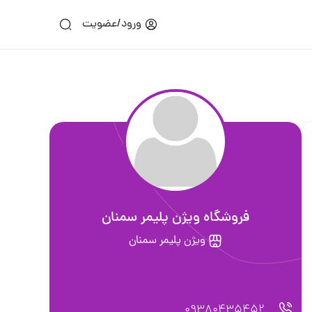
ورود/عضویت
فروشگاه ویژن پلیمر سمنان
ویژن پلیمر سمنان
09380435452