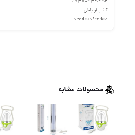
09380435452
کانال ارتباطی
<code></code>
محصولات مشابه