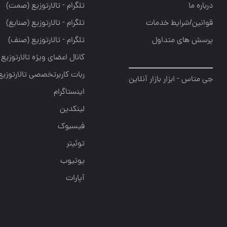
درباره ما
تلگرام - تالارتوزيع (صمت)
قوانین/شرایط خدمات
تلگرام - تالارتوزيع (صنايع)
پرسش های متداول
تلگرام - تالارتوزیع (صنف)
کانال اعضای ویژه تالارتوزیع
ربات کاربرتخصصی تالارتوزیع
جی متاس - ابزار بازار آنلاین
اینستاگرام
لینکدین
فیسبوک
توئیتر
یوتیوب
آپارات