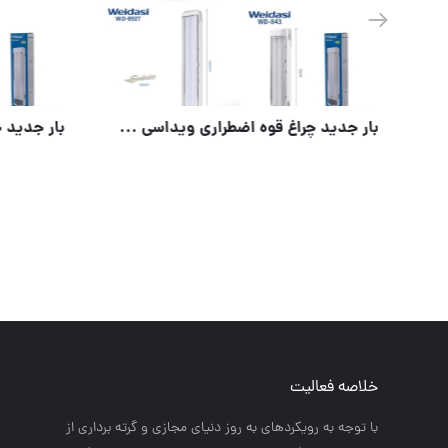
بار جدید چراغ قوه اضطراری ویداسی رسید
خلاصه فعالیت
با توجه به رويكردهاي به روز دنياي مجازي و گرته برداري از