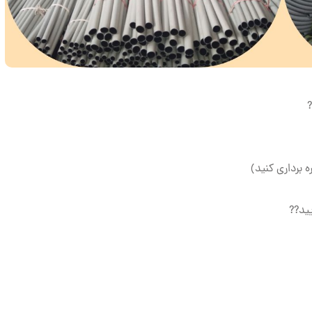
?
ه برداری کنید)
یید??