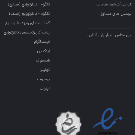
قوانین/شرایط خدمات
تلگرام - تالارتوزيع (صنايع)
پرسش های متداول
تلگرام - تالارتوزیع (صنف)
کانال اعضای ویژه تالارتوزیع
ربات کاربرتخصصی تالارتوزیع
جی متاس - ابزار بازار آنلاین
اینستاگرام
لینکدین
فیسبوک
توئیتر
یوتیوب
آپارات