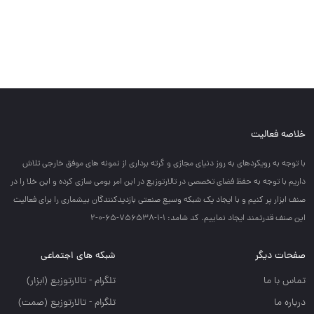
خلاصه فعالیت
با توجه به رويكردهاي به روز دنياي مجازي و گرته برداري از نمونه هاي موفق خارجي تلاش
داريم با توجه به حفظ فضاي تخصصي در تالارتوزيع در اين امر بومي سازي كرده و اين خلا را در
صنف ابزار پر كنيم و با ايجاد يك شبكه وسيع صنعتي بازديدكنندگان بيشماري را براي فعاليت
اين صنف قدرتمند ايجاد نماييم. کد شامد: 1-1-756538-65-0-2
صفحات دیگر
شبکه های اجتماعی
تماس با ما
تلگرام - تالارتوزيع (ابزار)
درباره ما
تلگرام - تالارتوزيع (صمت)