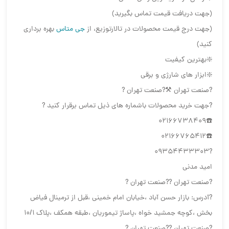
(جهت دریافت قیمت تماس بگیرید)
(جهت درج قیمت محصولات در تالارتوزیع، از
جی متاس
بهره برداری
کنید)
❇️بهترین کیفیت
❇️ابزار های شارژی و برقی
?صنعت تهران ⚒?صنعت تهران ?
?جهت خرید محصولات باشماره های ذیل تماس برقرار کنید ?
☎️02166738409
☎️02166765412
?09354433303
امید مدنی
?صنعت تهران ??صنعت تهران ?
?آدرس: بازار حسن آباد ،خیابان امام خمینی ،قبل از ترمینال فیاض
بخش ،کوچه جمشید خواه ،پاساژ تیموریان ،طبقه همکف ،پلاک ۱۰/۱
?صنعت تهران ??صنعت تهران ?