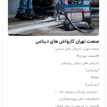
️صنعت تهران️ کارواش های دینامی
️صنعت تهران️ کارواش های دینامی
⚙️صنعت تهران⚙️
کارواش های دینامی رونیکس
?رونیکس?
Ronix
?رونیکس?
✅بارجدید رونیکس موجود شد ✅
❇️تخفیفات عالی ویژه همکاران
❇️ارسال در سریعترین زمان ممکن