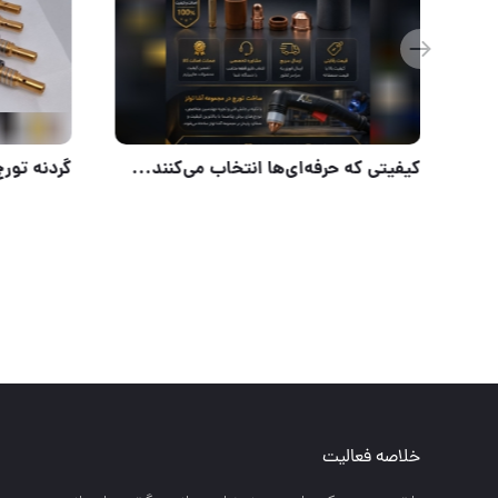
کیفیت برش را با الکترود و نازل CB150 برند BLACK WOLF تجربه کنید
کیفیتی که ح
خلاصه فعالیت