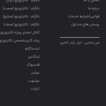
تماس با ما
تلگرام - تالارتوزيع (ابزار)
درباره ما
تلگرام - تالارتوزيع (صمت)
قوانین/شرایط خدمات
تلگرام - تالارتوزيع (صنايع)
پرسش های متداول
تلگرام - تالارتوزیع (صنف)
کانال اعضای ویژه تالارتوزیع
ربات کاربرتخصصی تالارتوزیع
جی متاس - ابزار بازار آنلاین
اینستاگرام
لینکدین
فیسبوک
توئیتر
یوتیوب
آپارات