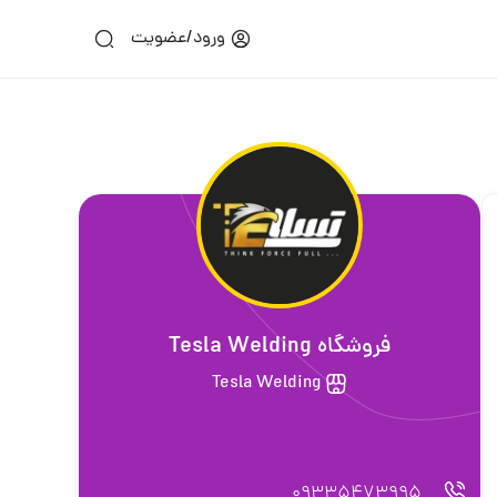
ورود/عضویت
فروشگاه Tesla Welding
Tesla Welding
09335473995