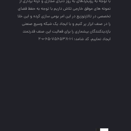
با توجه به رويكردهاي به روز دنياي مجازي و گرته برداري از
نمونه هاي موفق خارجي تلاش داريم با توجه به حفظ فضاي
تخصصي در تالارتوزيع در اين امر بومي سازي كرده و اين خلا
را در صنف ابزار پر كنيم و با ايجاد يك شبكه وسيع صنعتي
بازديدكنندگان بيشماري را براي فعاليت اين صنف قدرتمند
ايجاد نماييم. کد شامد: 1-1-756538-65-0-2