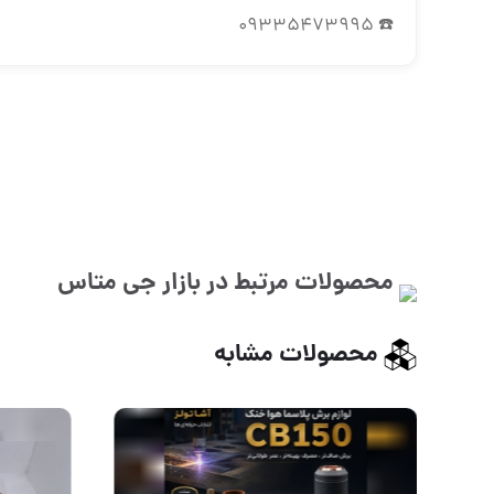
☎️ 09335473995
محصولات مرتبط در بازار
جی متاس
محصولات مشابه