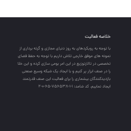
خلاصه فعالیت
با توجه به رويكردهاي به روز دنياي مجازي و گرته برداري از
نمونه هاي موفق خارجي تلاش داريم با توجه به حفظ فضاي
تخصصي در تالارتوزيع در اين امر بومي سازي كرده و اين خلا
را در صنف ابزار پر كنيم و با ايجاد يك شبكه وسيع صنعتي
بازديدكنندگان بيشماري را براي فعاليت اين صنف قدرتمند
ايجاد نماييم. کد شامد: 1-1-756538-65-0-2