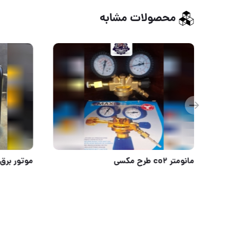
محصولات مشابه
اورفرز
مانومتر co2 طرح مکسی