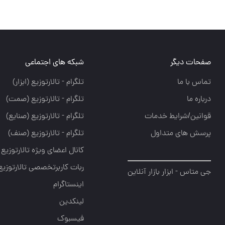
صفحات دیگر
شبکه های اجتماعی
تماس با ما
تلگرام - تالارتوزيع (ابزار)
درباره ما
تلگرام - تالارتوزيع (صمت)
قوانین/شرایط خدمات
تلگرام - تالارتوزيع (صنايع)
پرسش های متداول
تلگرام - تالارتوزیع (صنف)
کانال اعضای ویژه تالارتوزیع
ربات کاربرتخصصی تالارتوزیع
جی متاس - ابزار بازار آنلاین
اینستاگرام
لینکدین
فیسبوک