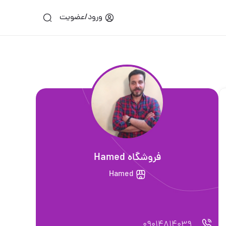
ورود/عضویت
فروشگاه Hamed
Hamed
09014814039