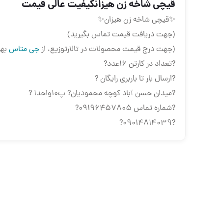
قیچی شاخه زن هیزانکیفیت عالی قیمت
✨قیچی شاخه زن هیزان✨
(جهت دریافت قیمت تماس بگیرید)
(جهت درج قیمت محصولات در تالارتوزیع، از
جی متاس
بهر
?تعداد در کارتن 16عدد?
?ارسال بار تا باربری رایگان ?
?میدان حسن آباد کوچه محمودیان? پ10واحد1 ?
?شماره تماس 09196457805?
?09014814039?