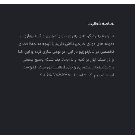
خلاصه فعالیت
با توجه به رويكردهاي به روز دنياي مجازي و گرته برداري از
نمونه هاي موفق خارجي تلاش داريم با توجه به حفظ فضاي
تخصصي در تالارتوزيع در اين امر بومي سازي كرده و اين خلا
را در صنف ابزار پر كنيم و با ايجاد يك شبكه وسيع صنعتي
بازديدكنندگان بيشماري را براي فعاليت اين صنف قدرتمند
ايجاد نماييم. کد شامد: 1-1-756538-65-0-2