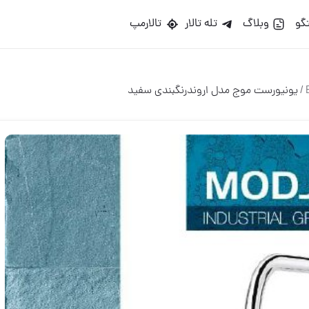
گو
وبلاگ
تله تالار
تالارمپ
/
یونیورست موج مدل اروندرنگبندی سفید