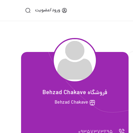
ورود/عضویت
فروشگاه Behzad Chakave
Behzad Chakave
09357373295