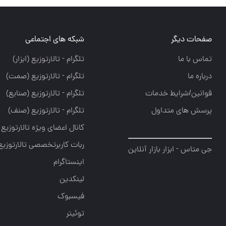
صفحات دیگر
شبکه های اجتماعی
تماس با ما
تلگرام - تالارتوزيع (ابزار)
درباره ما
تلگرام - تالارتوزيع (صمت)
قوانین/شرایط خدمات
تلگرام - تالارتوزيع (صنايع)
پرسش های متداول
تلگرام - تالارتوزیع (صنف)
کانال اعضای ویژه تالارتوزیع
ربات کاربرتخصصی تالارتوزیع
جی متاس - ابزار بازار آنلاین
اینستاگرام
لینکدین
فیسبوک
توئیتر