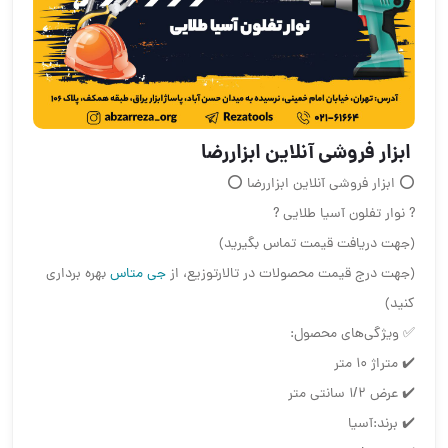
️ ابزار فروشی آنلاین ابزاررضا ️
⭕️ ابزار فروشی آنلاین ابزاررضا ⭕️
? نوار تفلون آسیا طلایی ?
(جهت دریافت قیمت تماس بگیرید)
(جهت درج قیمت محصولات در تالارتوزیع، از
جی متاس
بهره برداری
کنید)
✅ ویژگی‌های محصول:
✔️ متراژ 10 متر
✔️ عرض 1/2 سانتی متر
✔️ برند:آسیا