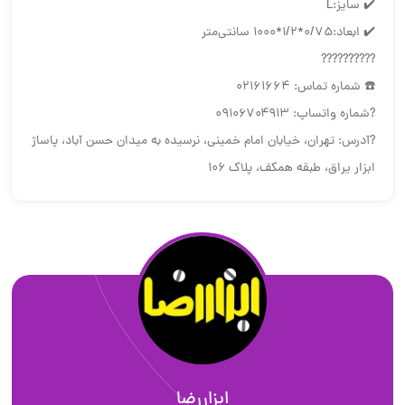
✔️ سایز:L
✔️ ابعاد:0/75*1/2*1000 سانتی‌متر
??????????
☎️ شماره تماس: ۰۲۱۶۱۶۶۴
?شماره واتساپ: ۰۹۱۰۶۷۰۴۹۱۳
?آدرس: تهران، خیابان امام خمینی، نرسیده به میدان حسن آباد، پاساژ
ابزار یراق، طبقه همکف، پلاک ۱۰۶
ابزاررضا