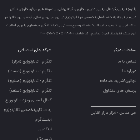
با توجه به رويكردهاي به روز دنياي مجازي و گرته برداري از نمونه هاي موفق خارجي تلاش
داريم با توجه به حفظ فضاي تخصصي در تالارتوزيع در اين امر بومي سازي كرده و اين خلا را در
صنف ابزار پر كنيم و با ايجاد يك شبكه وسيع صنعتي بازديدكنندگان بيشماري را براي فعاليت
اين صنف قدرتمند ايجاد نماييم. کد شامد: 1-1-756538-65-0-2
صفحات دیگر
شبکه های اجتماعی
تماس با ما
تلگرام - تالارتوزيع (ابزار)
درباره ما
تلگرام - تالارتوزيع (صمت)
قوانین/شرایط خدمات
تلگرام - تالارتوزيع (صنايع)
پرسش های متداول
تلگرام - تالارتوزیع (صنف)
کانال اعضای ویژه تالارتوزیع
ربات کاربرتخصصی تالارتوزیع
جی متاس - ابزار بازار آنلاین
اینستاگرام
لینکدین
فیسبوک