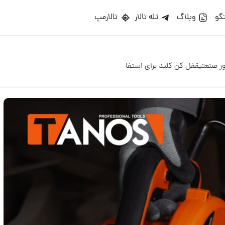
گو
وبلاگ
تله تالار
تالارمپ
ر صنعتیقفل کن کلید برای استفا