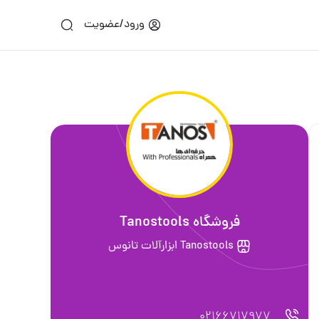
ورود/عضویت
فروشگاه Tanostools
Tanostools ابزارآلات تانوس
02166717977