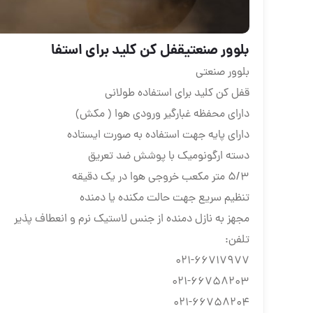
بلوور صنعتیقفل کن کلید برای استفا
بلوور صنعتی
قفل کن کلید برای استفاده طولانی
دارای محفظه غبارگیر ورودی هوا ( مکش)
دارای پایه جهت استفاده به صورت ایستاده
دسته ارگونومیک با پوشش ضد تعریق
5/3 متر مکعب خروجی هوا در یک دقیقه
تنظیم سریع جهت حالت مکنده یا دمنده
مجهز به نازل دمنده از جنس لاستیک نرم و انعطاف پذیر
تلفن:
021-66717977
021-66758203
021-66758204