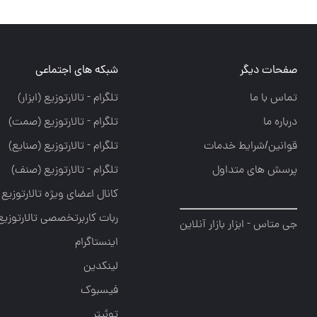
صفحات دیگر
شبکه های اجتماعی
تماس با ما
تلگرام - تالارتوزيع (ابزار)
درباره ما
تلگرام - تالارتوزيع (صمت)
قوانین/شرایط خدمات
تلگرام - تالارتوزيع (صنايع)
پرسش های متداول
تلگرام - تالارتوزیع (صنف)
کانال اعضای ویژه تالارتوزیع
ربات کاربرتخصصی تالارتوزیع
جی متاس - ابزار بازار آنلاین
اینستاگرام
لینکدین
فیسبوک
توئیتر