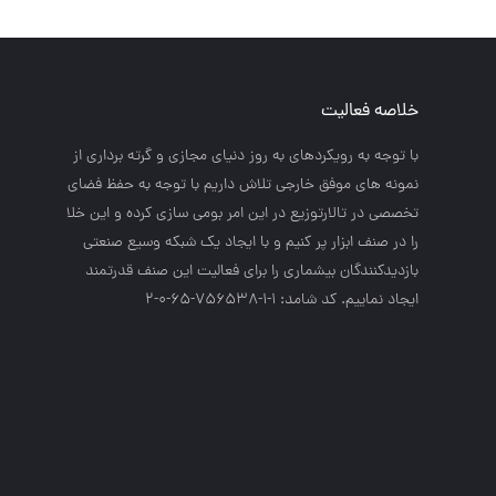
خلاصه فعالیت
با توجه به رويكردهاي به روز دنياي مجازي و گرته برداري از
نمونه هاي موفق خارجي تلاش داريم با توجه به حفظ فضاي
تخصصي در تالارتوزيع در اين امر بومي سازي كرده و اين خلا
را در صنف ابزار پر كنيم و با ايجاد يك شبكه وسيع صنعتي
بازديدكنندگان بيشماري را براي فعاليت اين صنف قدرتمند
ايجاد نماييم. کد شامد: 1-1-756538-65-0-2