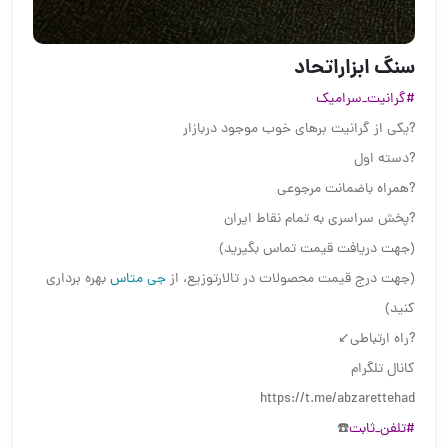
سنگ ابزاراتحاد
#گرانیت_سرامیک
?یکی از گرانیت برهای خوب موجود دربازار
?دسته اول
?همراه باضمانت مرجوعی
?پخش سراسری به تمام نقاط ایران
(جهت دریافت قیمت تماس بگیرید)
(جهت درج قیمت محصولات در تالارتوزیع، از
جی متاس
بهره برداری
کنید)
?راه ارتباطی↙️
کانال تلگرام
https://t.me/abzarettehad
#تلفن_ثابت
☎️