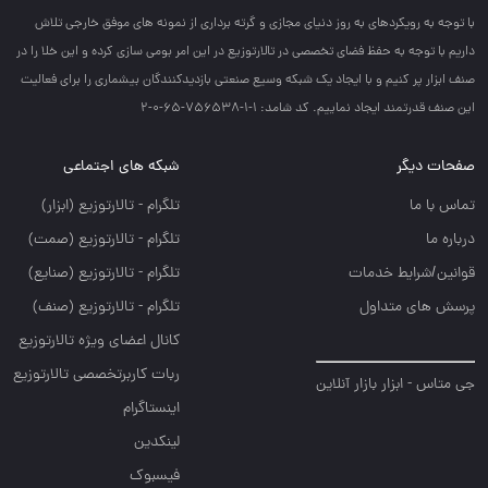
با توجه به رويكردهاي به روز دنياي مجازي و گرته برداري از نمونه هاي موفق خارجي تلاش
داريم با توجه به حفظ فضاي تخصصي در تالارتوزيع در اين امر بومي سازي كرده و اين خلا را در
صنف ابزار پر كنيم و با ايجاد يك شبكه وسيع صنعتي بازديدكنندگان بيشماري را براي فعاليت
اين صنف قدرتمند ايجاد نماييم. کد شامد: 1-1-756538-65-0-2
صفحات دیگر
شبکه های اجتماعی
تماس با ما
تلگرام - تالارتوزيع (ابزار)
درباره ما
تلگرام - تالارتوزيع (صمت)
قوانین/شرایط خدمات
تلگرام - تالارتوزيع (صنايع)
پرسش های متداول
تلگرام - تالارتوزیع (صنف)
کانال اعضای ویژه تالارتوزیع
ربات کاربرتخصصی تالارتوزیع
جی متاس - ابزار بازار آنلاین
اینستاگرام
لینکدین
فیسبوک