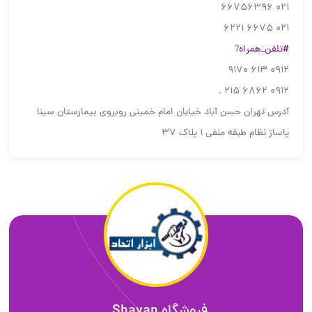
021 66756396
021 6675 6221
#تلفن_همراه
?
0912 613 9170
0912 6862 215 .
آدرس تهران حسن آباد خیابان امام خمینی روبروی بیمارستان سینا
پاساژ نظام طبقه منفی ۱ پلاک ۳۷
فروشگاه Shayan .