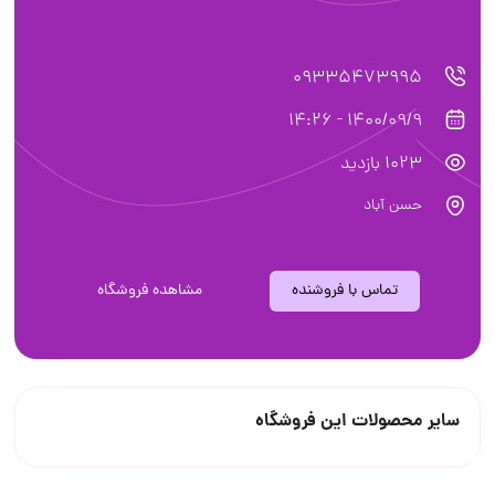
09335473995
1400/09/9 - 14:26
1023 بازدید
حسن آباد
تماس با فروشنده
مشاهده فروشگاه
سایر محصولات این فروشگاه