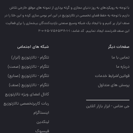
با توجه به رويكردهاي به روز دنياي مجازي و گرته برداري از نمونه هاي موفق خارجي تلاش
داريم با توجه به حفظ فضاي تخصصي در تالارتوزيع در اين امر بومي سازي كرده و اين خلا را در
صنف ابزار پر كنيم و با ايجاد يك شبكه وسيع صنعتي بازديدكنندگان بيشماري را براي فعاليت
اين صنف قدرتمند ايجاد نماييم. کد شامد: 1-1-756538-65-0-2
صفحات دیگر
شبکه های اجتماعی
تماس با ما
تلگرام - تالارتوزيع (ابزار)
درباره ما
تلگرام - تالارتوزيع (صمت)
قوانین/شرایط خدمات
تلگرام - تالارتوزيع (صنايع)
پرسش های متداول
تلگرام - تالارتوزیع (صنف)
کانال اعضای ویژه تالارتوزیع
ربات کاربرتخصصی تالارتوزیع
جی متاس - ابزار بازار آنلاین
اینستاگرام
لینکدین
فیسبوک