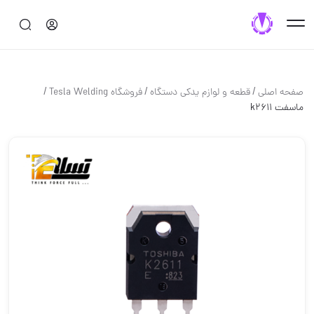
/
/
/
صفحه اصلی
قطعه و لوازم یدکی دستگاه
فروشگاه Tesla Welding
ماسفت k2611