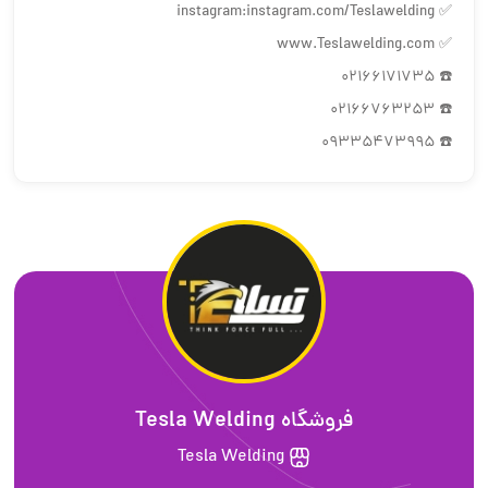
✅ instagram:instagram.com/Teslawelding
✅ www.Teslawelding.com
☎️ 02166171735
☎️ 02166763253
☎️ 09335473995
فروشگاه Tesla Welding
Tesla Welding