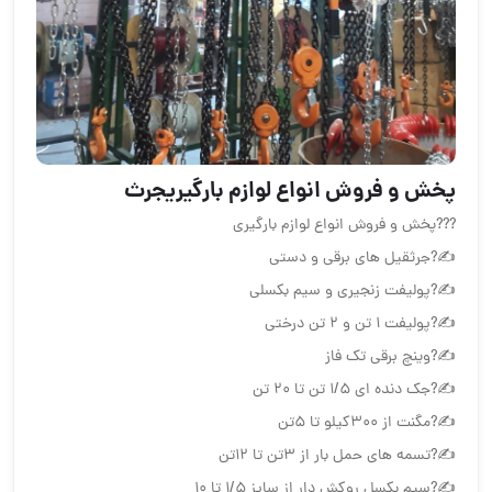
پخش و فروش انواع لوازم بارگیريجرث
???پخش و فروش انواع لوازم بارگیري
✍?جرثقیل های برقی و دستي
✍?پولیفت زنجیری و سیم بکسلی
✍?پوليفت ١ تن و ٢ تن درختي
✍?وینچ برقی تک فاز
✍?جک دنده ای ۱/۵ تن تا ۲۰ تن
✍?مگنت از ۳۰۰کیلو تا ۵تن
✍?تسمه های حمل بار از ۳تن تا ۱۲تن
✍?سیم بکسل روكش دار از سايز ۱/۵ تا ۱۰