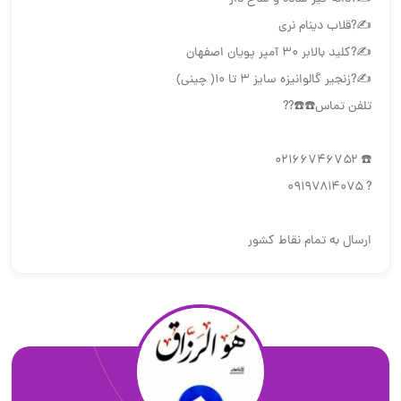
✍?قلاب دينام نري
✍?كليد بالابر ٣٠ آمپر پويان اصفهان
✍?زنجیر گالوانیزه سایز ۳ تا ۱۰( چینی)
تلفن تماس☎️☎️??
☎️ ۰۲۱۶۶۷۴۶۷۵۲
? ۰۹۱۹۷۸۱۴۰۷۵
ارسال به تمام نقاط کشور