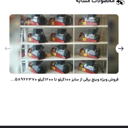
محصولات مشابه
فروش ویژه وینچ برقی از سایز 100کیلو تا 1200کیلو 09058962370