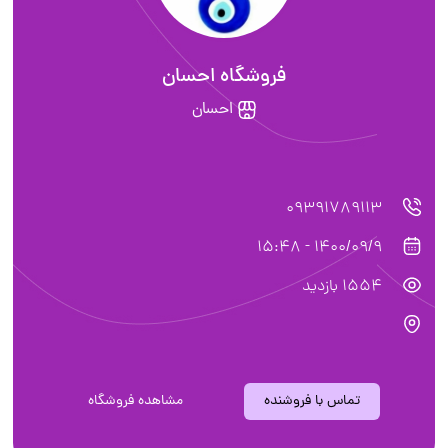
فروشگاه احسان
احسان
09391789113
1400/09/9 - 15:48
1554 بازدید
تماس با فروشنده
مشاهده فروشگاه