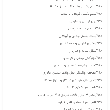
✍?سیم بکسل هفت لا از سايز ۶تا ۱۴
✍?سیم بکسل فولادی و نتاب
✍?ریل ايراني و خارجي
✍?کاربین ساده و پیچی
✍?بست بکسل چدنی و فولادی
✍?جكلوي اهرمي و جغجغه اي
✍?شگل ساده و تناژدار
✍?مهارکش چدنی و فولادی
✍?تسمه جغجغه ٥ متري و ١٠ متري
✍?جغجغه والیبالی.بغل وانت،نیسان،خاوري
✍?زنجیر های فولادی در تناژ و متراژ مختلف
✍?قلاب اس ۵/تن تا ۲۰تن
✍?زنجير ٣ متري قلاب سركج از ٣ تن تا ١٠ تن
✍?قلاب سر تسمه و قلاب قرقره
✍?دانه گير ساده و شاخ دار