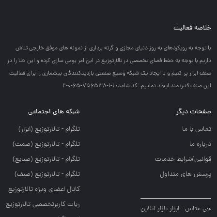
خلاصه فعالیت
با توجه به رويكردهاي به روز دنياي مجازي و گرته برداري از نمونه هاي موفق خارجي تلاش
داريم با توجه به حفظ فضاي تخصصي در تالارتوزيع در اين امر بومي سازي كرده و اين خلا را در
صنف ابزار پر كنيم و با ايجاد يك شبكه وسيع صنعتي بازديدكنندگان بيشماري را براي فعاليت
اين صنف قدرتمند ايجاد نماييم. کد شامد: 1-1-756538-65-0-2
صفحات دیگر
شبکه های اجتماعی
تماس با ما
تلگرام - تالارتوزيع (ابزار)
درباره ما
تلگرام - تالارتوزيع (صمت)
قوانین/شرایط خدمات
تلگرام - تالارتوزيع (صنايع)
پرسش های متداول
تلگرام - تالارتوزیع (صنف)
کانال اعضای ویژه تالارتوزیع
ربات کاربرتخصصی تالارتوزیع
جی متاس - ابزار بازار آنلاین