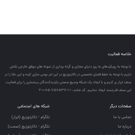
خلاصه فعالیت
با توجه به رويكردهاي به روز دنياي مجازي و گرته برداري از نمونه هاي موفق خارجي تلاش
داريم با توجه به حفظ فضاي تخصصي در تالارتوزيع در اين امر بومي سازي كرده و اين خلا را در
صنف ابزار پر كنيم و با ايجاد يك شبكه وسيع صنعتي بازديدكنندگان بيشماري را براي فعاليت
اين صنف قدرتمند ايجاد نماييم. کد شامد: 1-1-756538-65-0-2
صفحات دیگر
شبکه های اجتماعی
تماس با ما
تلگرام - تالارتوزيع (ابزار)
درباره ما
تلگرام - تالارتوزيع (صمت)