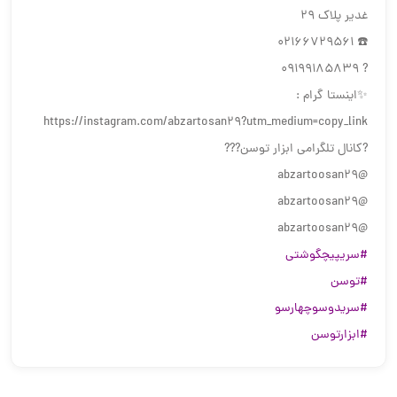
غدیر پلاک 29
☎️ 02166729561
? 09199185839
✨اینستا گرام :
https://instagram.com/abzartosan29?utm_medium=copy_link
?كانال تلگرامي ابزار توسن???
@abzartoosan29
@abzartoosan29
@abzartoosan29
#سریپیچگوشتی
#توسن
#سریدوسوچهارسو
#ابزارتوسن