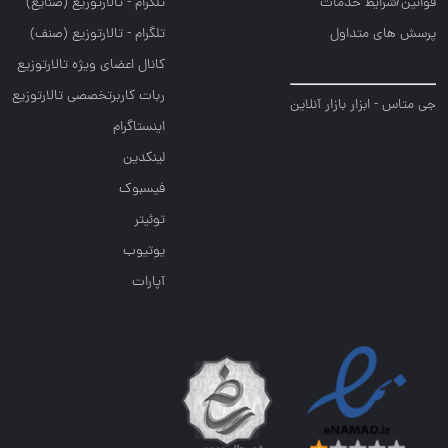
قوانین/شرایط خدمات
تلگرام - تالارتوزيع (صنايع)
پرسش های متداول
تلگرام - تالارتوزیع (صنف)
کانال اعضای ویژه تالارتوزیع
ربات کاربرتخصصی تالارتوزیع
جی متاس - ابزار بازار آنلاین
اینستاگرام
لینکدین
فیسبوک
توئیتر
یوتیوب
آپارات