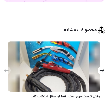
محصولات مشابه
نوع محصول:ست پیچگوشتی6عددی ضربه خور وآچارخور