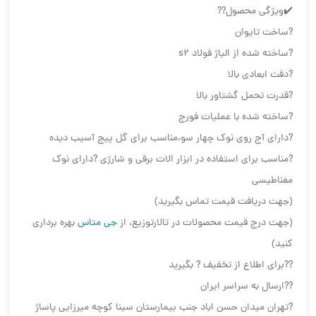
✔️ویژگی محصول??
?ساخت تایوان
?ساخته شده از الیاژ فولاد s2
?دقت ابعادی بالا
?قدرت تحمل گشتاور بالا
?ساخته شده با عملیات فورج
?دارای آج روی نوک چهار سو،مناسب برای گل پیچ آسیب دیده
?مناسب برای استفاده در ابزار الات برقی و شارژی ?دارای نوک
مغناطیسی
(جهت دریافت قیمت تماس بگیرید)
(جهت درج قیمت محصولات در تالارتوزیع، از
جی متاس
بهره برداری
کنید)
??برای اطلاع از تخفیف ? بگیرید
??ارسال به سراسر ایران
?تهران میدان حسن اباد جنب بیمارستان سینا کوچه میرزایی پاساژ