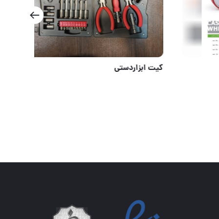
چرخ
کیت