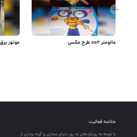
اورفرز
مانومتر co2 طرح مکسی
خلاصه فعالیت
با توجه به رويكردهاي به روز دنياي مجازي و گرته برداري از