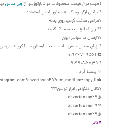
(جهت درج قیمت محصولات در تالارتوزیع، از
جی متاس
بهر
?طراحی ارگونومیک به منظور راحتی استفاده
?طراحی سافت گریپ روی بدنه
??برای اطلاع از تخفیف ? بگیرید
??ارسال به سراسر ایران
?تهران میدان حسن اباد جنب بیمارستان سینا کوچه میرزایی پا
☎️ 02166729561
? 09199185839
✨اینستا گرام :
instagram.com/abzartosan29?utm_medium=copy_link
?كانال تلگرامي ابزار توسن???
@abzartoosan29
@abzartoosan29
@abzartoosan29
#کاتر