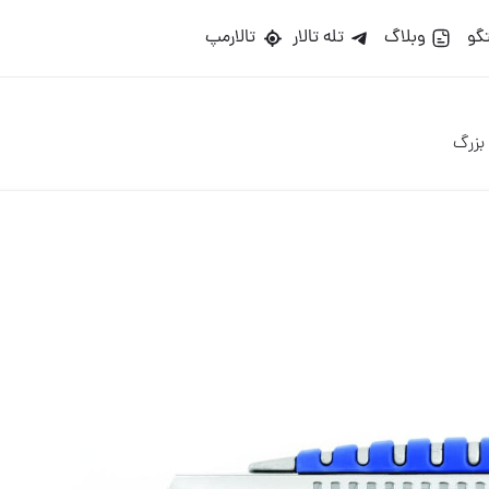
گو
وبلاگ
تله تالار
تالارمپ
بزرگ