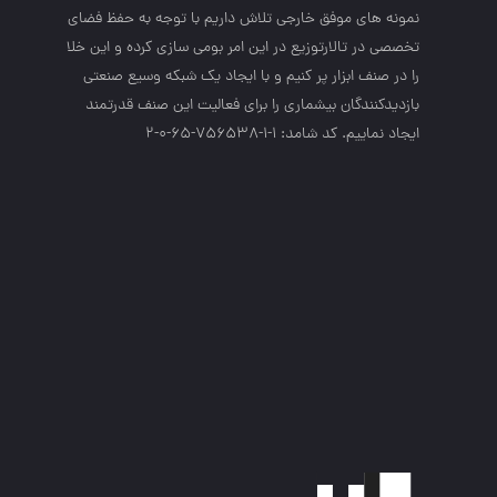
نمونه هاي موفق خارجي تلاش داريم با توجه به حفظ فضاي
تخصصي در تالارتوزيع در اين امر بومي سازي كرده و اين خلا
را در صنف ابزار پر كنيم و با ايجاد يك شبكه وسيع صنعتي
بازديدكنندگان بيشماري را براي فعاليت اين صنف قدرتمند
ايجاد نماييم. کد شامد: 1-1-756538-65-0-2