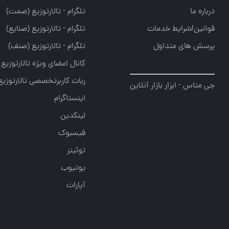
درباره ما
تلگرام - تالارتوزيع (صمت)
قوانین/شرایط خدمات
تلگرام - تالارتوزيع (صنايع)
پرسش های متداول
تلگرام - تالارتوزیع (صنف)
کانال اعضای ویژه تالارتوزیع
ربات کاربرتخصصی تالارتوزیع
جی متاس - ابزار بازار آنلاین
اینستاگرام
لینکدین
فیسبوک
توئیتر
یوتیوب
آپارات