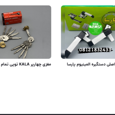
منی#دوچرخه#ضخیم
نمایندگی اصلی دستگيره المينيو