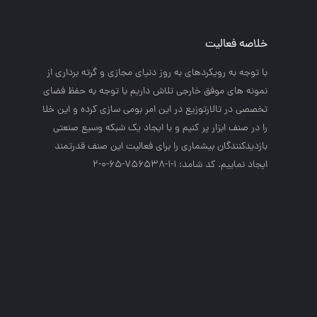
خلاصه فعالیت
با توجه به رويكردهاي به روز دنياي مجازي و گرته برداري از
نمونه هاي موفق خارجي تلاش داريم با توجه به حفظ فضاي
تخصصي در تالارتوزيع در اين امر بومي سازي كرده و اين خلا
را در صنف ابزار پر كنيم و با ايجاد يك شبكه وسيع صنعتي
بازديدكنندگان بيشماري را براي فعاليت اين صنف قدرتمند
ايجاد نماييم. کد شامد: 1-1-756538-65-0-2