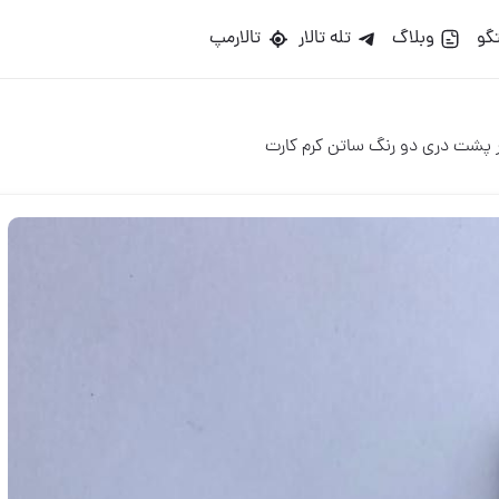
گو
وبلاگ
تله تالار
تالارمپ
 پشت دری دو رنگ ساتن کرم کارت