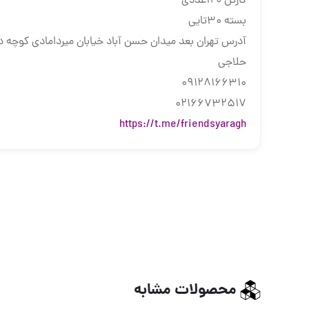
کارتن 120عددی
بسته 30تایی
آدرس تهران بعد میدان حسن آباد خیابان میردامادی کوچه دو
حلاجی
09128166310
02166732517
https://t.me/friendsyaragh
محصولات مشابه