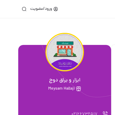
ورود/عضویت
ابزار و یراق دوج
Meysam Hallaji
02166732517