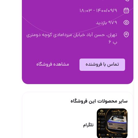
1400/09/9 - 18:03
979 بازدید
تهران. حسن آباد خیابان میردامادی کوچه دومتری
پ ۶
تماس با فروشنده
مشاهده فروشگاه
سایر محصولات این فروشگاه
تلگرام