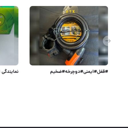
#لوازم#ایمنی#خودرو #قفل#فرمان# کلید سولکسی#۴کلید کامل برنج برند معتبر سولکس#ضد سرقت #ضد اسید# جنس فو
#قفل#ای