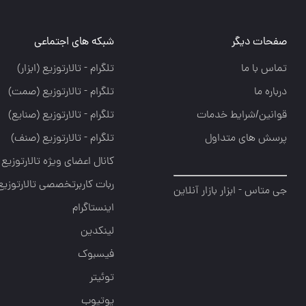
صفحات دیگر
شبکه های اجتماعی
تماس با ما
تلگرام - تالارتوزيع (ابزار)
درباره ما
تلگرام - تالارتوزيع (صمت)
قوانین/شرایط خدمات
تلگرام - تالارتوزيع (صنايع)
پرسش های متداول
تلگرام - تالارتوزیع (صنف)
کانال اعضای ویژه تالارتوزیع
ربات کاربرتخصصی تالارتوزیع
جی متاس - ابزار بازار آنلاین
اینستاگرام
لینکدین
فیسبوک
توئیتر
یوتیوب