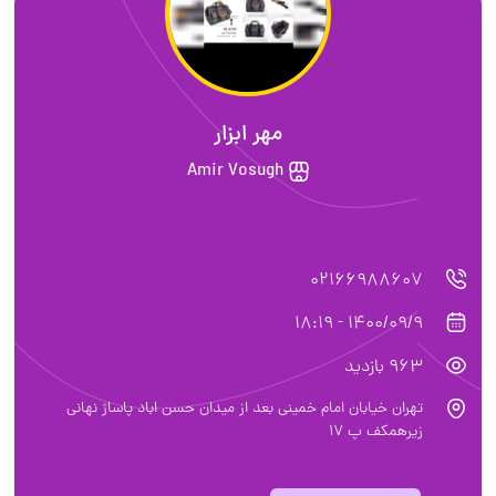
مهر ابزار
Amir Vosugh
02166988607
1400/09/9 - 18:19
963 بازدید
تهران خیابان امام خمینی بعد از میدان حسن اباد پاساژ نهانی
زیرهمکف پ ۱۷