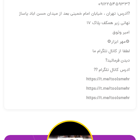
?09122545933
?آدرس: تهران ، خیابان امام خمینی بعد از میدان حسن اباد پاساژ
نهانی زیر همکف پلاک ۱۷
امیر وثوق
⚙️مهر ابزار⚙️
لطفا از کانال تلگرام ما
دیدن فرمائید?
آدرس کانال تلگرام ??
https://t.me/toolsmehr
https://t.me/toolsmehr
https://t.me/toolsmehr