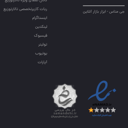
کانال اعضای ویژه تالارتوزیع
ربات کاربرتخصصی تالارتوزیع
جی متاس - ابزار بازار آنلاین
اینستاگرام
لینکدین
فیسبوک
توئیتر
یوتیوب
آپارات