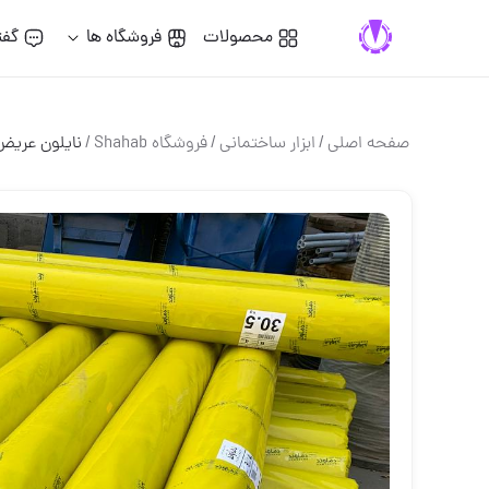
محصولات
فروشگاه ها
گفت
صفحه اصلی
/
ابزار ساختماني
/
فروشگاه Shahab
/
نایلون عریض B موجود در عرض های