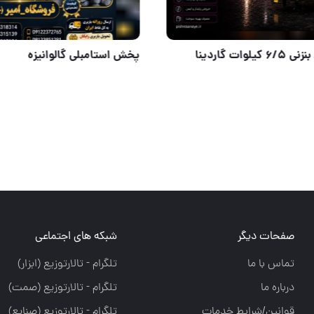
#متر_فیسکو وارداتی شرکتی برند رابین Rabin موجود است .
موتور برق بنزنی ۶/۵ کیلوات گاردینا
صفحات دیگر
شبکه های اجتماعی
تماس با ما
تلگرام - تالارتوزيع (ابزار)
درباره ما
تلگرام - تالارتوزيع (صمت)
قوانین/شرایط خدمات
تلگرام - تالارتوزيع (صنايع)