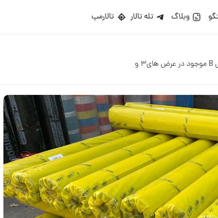
گو
وبلاگ
تله تالار
تالارمپ
۳ و