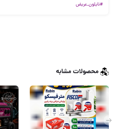
#نایلون_عریض
محصولات مشابه