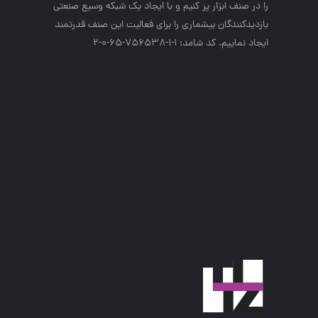
را در صنف ابزار پر كنيم و با ايجاد يك شبكه وسيع صنعتي
بازديدكنندگان بيشماري را براي فعاليت اين صنف قدرتمند
ايجاد نماييم. کد شامد: 1-1-756538-65-0-2