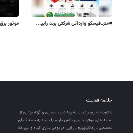
پخش انواع چکش لاستیکی
خلاصه فعالیت
با توجه به رويكردهاي به روز دنياي مجازي و گرته برداري از
نمونه هاي موفق خارجي تلاش داريم با توجه به حفظ فضاي
تخصصي در تالارتوزيع در اين امر بومي سازي كرده و اين خلا