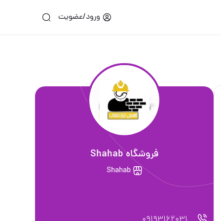
ورود/عضویت
فروشگاه Shahab
Shahab
09193162031