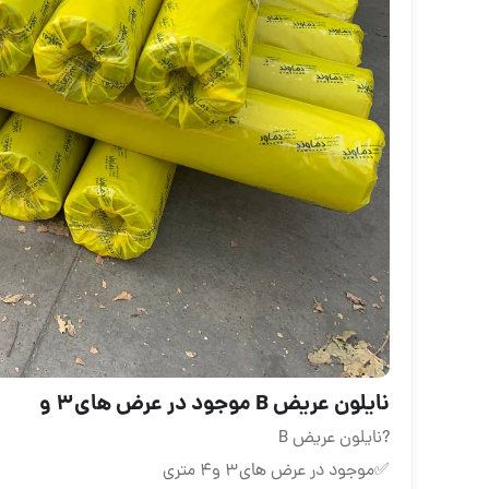
نایلون عریض B موجود در عرض های۳ و
?نایلون عریض B
✅موجود در عرض های۳ و۴ متری