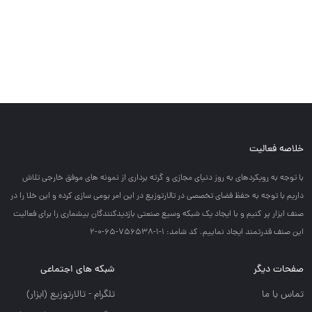
خلاصه فعالیت
با توجه به رويكردهاي به روز دنياي مجازي و گرته برداري از نمونه هاي موفق خارجي تلاش
داريم با توجه به حفظ فضاي تخصصي در تالارتوزيع در اين امر بومي سازي كرده و اين خلا را در
صنف ابزار پر كنيم و با ايجاد يك شبكه وسيع صنعتي بازديدكنندگان بيشماري را براي فعاليت
اين صنف قدرتمند ايجاد نماييم. کد شامد: 1-1-756538-65-0-2
صفحات دیگر
شبکه های اجتماعی
تماس با ما
تلگرام - تالارتوزيع (ابزار)