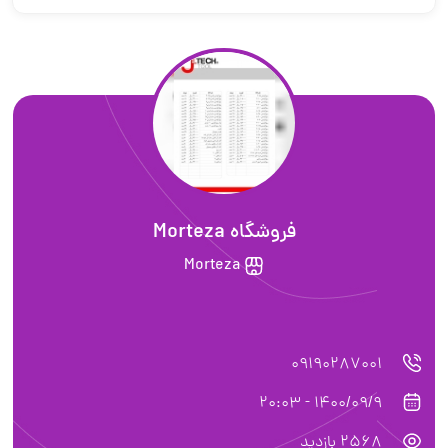
فروشگاه Morteza
Morteza
09190287001
1400/09/9 - 20:03
2568 بازدید