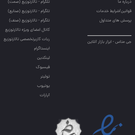
درباره ما
تلگرام - تالارتوزيع (صمت)
قوانین/شرایط خدمات
تلگرام - تالارتوزيع (صنايع)
پرسش های متداول
تلگرام - تالارتوزیع (صنف)
کانال اعضای ویژه تالارتوزیع
ربات کاربرتخصصی تالارتوزیع
جی متاس - ابزار بازار آنلاین
اینستاگرام
لینکدین
فیسبوک
توئیتر
یوتیوب
آپارات