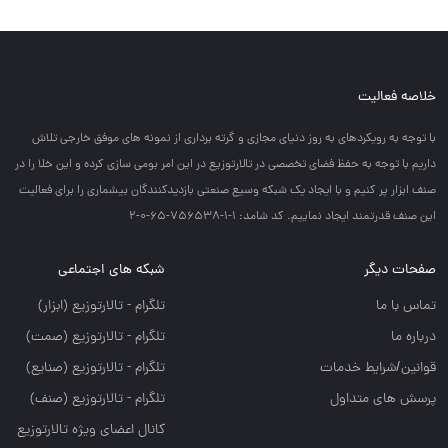
خلاصه فعالیت
با توجه به رويكردهاي به روز دنياي مجازي و گرته برداري از نمونه هاي موفق خارجي تلاش
داريم با توجه به حفظ فضاي تخصصي در تالارتوزيع در اين امر بومي سازي كرده و اين خلا را در
صنف ابزار پر كنيم و با ايجاد يك شبكه وسيع صنعتي بازديدكنندگان بيشماري را براي فعاليت
اين صنف قدرتمند ايجاد نماييم. کد شامد: 1-1-756538-65-0-2
صفحات دیگر
شبکه های اجتماعی
تماس با ما
تلگرام - تالارتوزيع (ابزار)
درباره ما
تلگرام - تالارتوزيع (صمت)
قوانین/شرایط خدمات
تلگرام - تالارتوزيع (صنايع)
پرسش های متداول
تلگرام - تالارتوزیع (صنف)
کانال اعضای ویژه تالارتوزیع