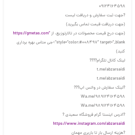
۰۹۱۲۴۱۶۴۵۹۸
?جهت ثبت سفارش و دريافت ليست
(جهت دریافت قیمت تماس بگیرید)
(جهت درج قیمت محصولات در تالارتوزیع، از
https://gmetas.com"
style="color:#008497" target="_blank">جی متاس بهره برداری
کنید)
لینک كانال تلگرام????
t.me/abzarsaidi
t.me/abzarsaidi
?لينك سفارش در واتس اپ???
Wa.me/989124164598
Wa.me/989124164598
?آدرس اینستا گرام فروشگاه سعیدی ?
https://www.instagram.com/abzarsaidi
?هزینه ارسال بار تا باربری مهمان