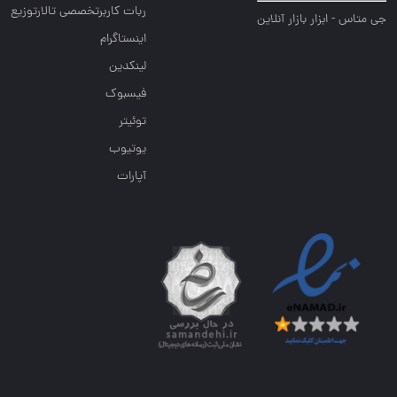
ربات کاربرتخصصی تالارتوزیع
جی متاس - ابزار بازار آنلاین
اینستاگرام
لینکدین
فیسبوک
توئیتر
یوتیوب
آپارات