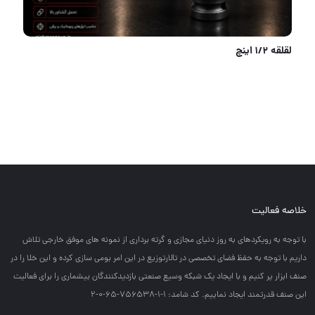
لقلقه 1/2 اینچ
خلاصه فعالیت
با توجه به رويكردهاي به روز دنياي مجازي و گرته برداري از نمونه هاي موفق خارجي تلاش
داريم با توجه به حفظ فضاي تخصصي در تالارتوزيع در اين امر بومي سازي كرده و اين خلا را در
صنف ابزار پر كنيم و با ايجاد يك شبكه وسيع صنعتي بازديدكنندگان بيشماري را براي فعاليت
اين صنف قدرتمند ايجاد نماييم. کد شامد: 1-1-756538-65-0-2