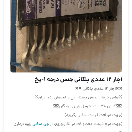
آچار ۱۲ عددی پلکانی جنس درجه ۱-پخ
❌❌آچار ۱۲ عددی پلکانی ❌❌
??جنس درجه ۱-پخش دسته اول و انحصاری در ایران??
❎❎کارتن ۳۰ست-تحویل باربری رایگان❎❎
(جهت دریافت قیمت تماس بگیرید)
(جهت درج قیمت محصولات در تالارتوزیع، از
جی متاس
بهره برداری