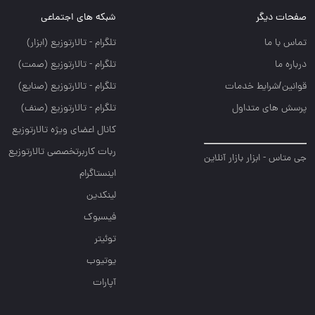
صفحات دیگر
شبکه های اجتماعی
تماس با ما
تلگرام - تالارتوزيع (ابزار)
درباره ما
تلگرام - تالارتوزيع (صمت)
قوانین/شرایط خدمات
تلگرام - تالارتوزيع (صنايع)
پرسش های متداول
تلگرام - تالارتوزیع (صنف)
کانال اعضای ویژه تالارتوزیع
ربات کاربرتخصصی تالارتوزیع
جی متاس - ابزار بازار آنلاین
اینستاگرام
لینکدین
فیسبوک
توئیتر
یوتیوب
آپارات