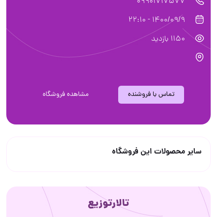
09901717577
1400/09/9 - 22:10
1150 بازدید
تماس با فروشنده
مشاهده فروشگاه
سایر محصولات این فروشگاه
تالارتوزیع